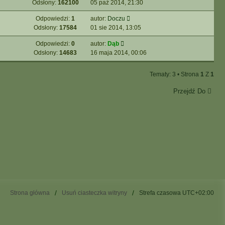
Odsłony:
162100
05 paź 2014, 21:30
Odpowiedzi:
1
autor:
Doczu
Odsłony:
17584
01 sie 2014, 13:05
Odpowiedzi:
0
autor:
Dąb
Odsłony:
14683
16 maja 2014, 00:06
Tematy: 3 • Strona
1
Z
1
Przejdź Do
Strona główna
Usuń ciasteczka witryny
Strefa czasowa
UTC+02:00