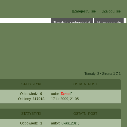
Zarejestruj się
Zaloguj się
Tematy bez odpowiedzi
Aktywne tematy
Tematy: 3 • Strona
1
Z
1
STATYSTYKI
OSTATNI POST
Odpowiedzi:
0
autor:
Tanto
Odsłony:
317018
17 lut 2009, 21:05
STATYSTYKI
OSTATNI POST
Odpowiedzi:
1
autor:
lukas123z