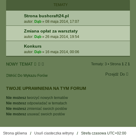
I
TEMATY
E
Z
Strona bushcraft24.pl
A
autor:
Dąb
»
08 maja 2014, 17:07
A
W
Zmiana opłat za warsztaty
A
autor:
Dąb
»
26 maja 2014, 19:54
N
S
Konkurs
O
autor:
Dąb
»
16 maja 2014, 00:06
W
A
NOWY TEMAT
Tematy: 3 • Strona
1
Z
1
N
E
Przejdź Do
Wróć Do Wykazu Forów
TWOJE UPRAWNIENIA NA TYM FORUM
Nie możesz
tworzyć nowych tematów
Nie możesz
odpowiadać w tematach
Nie możesz
zmieniać swoich postów
Nie możesz
usuwać swoich postów
Strona główna
Usuń ciasteczka witryny
Strefa czasowa
UTC+02:00