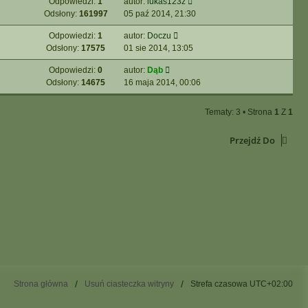
Odpowiedzi:
1
autor:
lukas123z
Odsłony:
161997
05 paź 2014, 21:30
Odpowiedzi:
1
autor:
Doczu
Odsłony:
17575
01 sie 2014, 13:05
Odpowiedzi:
0
autor:
Dąb
Odsłony:
14675
16 maja 2014, 00:06
Tematy: 3 • Strona
1
Z
1
Przejdź Do
Strona główna
Usuń ciasteczka witryny
Strefa czasowa
UTC+02:00