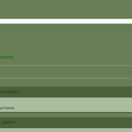
uchalsw
GŁOSZENIA
na Forum
TEMATY