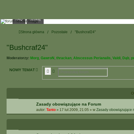
FAQ
Szukaj
Strona główna
Pozostałe
"Bushcraf24"
"Bushcraf24"
Moderatorzy:
Morg
,
GawroN
,
thrackan
,
Abscessus Perianalis
,
Valdi
,
Dąb
,
p
NOWY TEMAT
Szukaj
Wyszukiwanie Zaawansowane
O
Zasady obowiązujące na Forum
autor:
Tanto
»
17 lut 2009, 21:05
» w
Zasady obowiązujące 