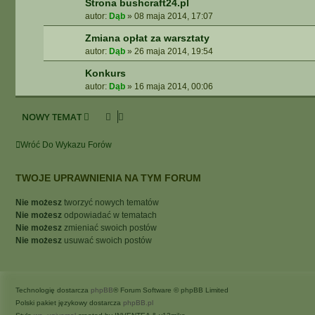
Strona bushcraft24.pl
autor:
Dąb
»
08 maja 2014, 17:07
Zmiana opłat za warsztaty
autor:
Dąb
»
26 maja 2014, 19:54
Konkurs
autor:
Dąb
»
16 maja 2014, 00:06
NOWY TEMAT
Wróć Do Wykazu Forów
TWOJE UPRAWNIENIA NA TYM FORUM
Nie możesz
tworzyć nowych tematów
Nie możesz
odpowiadać w tematach
Nie możesz
zmieniać swoich postów
Nie możesz
usuwać swoich postów
Technologię dostarcza
phpBB
® Forum Software © phpBB Limited
Polski pakiet językowy dostarcza
phpBB.pl