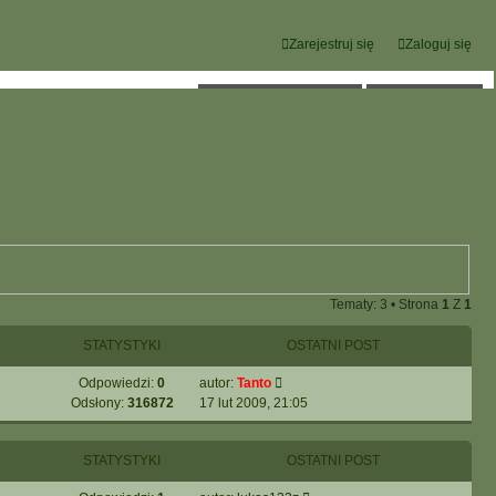
Zarejestruj się
Zaloguj się
Tematy bez odpowiedzi
Aktywne tematy
Tematy: 3 • Strona
1
Z
1
STATYSTYKI
OSTATNI POST
Odpowiedzi:
0
autor:
Tanto
Odsłony:
316872
17 lut 2009, 21:05
STATYSTYKI
OSTATNI POST