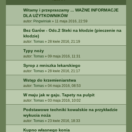
E
Z
Witamy i przepraszamy ... WAŻNE INFORMACJE
A
DLA UŻYTKOWNIKÓW
A
autor:
Pingwiniak
»
11 maja 2016, 22:59
W
A
Bez Garów - Odc.2 Steki na kłodzie (pieczenie na
N
kłodzie)
S
autor:
Tomas
»
28 kwie 2016, 21:19
O
W
Typy noży
A
autor:
Tomas
»
09 maja 2016, 11:31
N
Syrop z mniszka lekarskiego
E
autor:
Tomas
»
28 kwie 2016, 21:17
Wstęp do krzemieniarstwa
autor:
Tomas
»
04 maja 2016, 08:53
W maju jak w gaju. Tapety na pulpit
autor:
Tomas
»
03 maja 2016, 10:02
Podstawowe techniki kowalskie na przykładzie
wykucia noża
autor:
Tomas
»
23 kwie 2016, 18:33
Kupno własnego konia