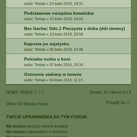
autor:
Tomas
»
23 kwie 2016, 18:31
Podstawowe narzędzia kowalskie
autor:
Tomas
»
15 kwie 2016, 18:04
Bez Garów; Odc.1 Pieczyste z dzika (dół ziemny)
autor:
Tomas
»
13 kwie 2016, 20:58
Kapusta po azjatycku
autor:
Tomas
»
05 kwie 2016, 14:46
Potrzeba ruchu u koni
autor:
Tomas
»
07 kwie 2016, 20:34
Ostrzenie siekiery w terenie
autor:
Tomas
»
04 kwie 2016, 11:15
NOWY TEMAT
Tematy: 13 • Strona
1
Z
1
Przejdź Do
Wróć Do Wykazu Forów
TWOJE UPRAWNIENIA NA TYM FORUM
Nie możesz
tworzyć nowych tematów
Nie możesz
odpowiadać w tematach