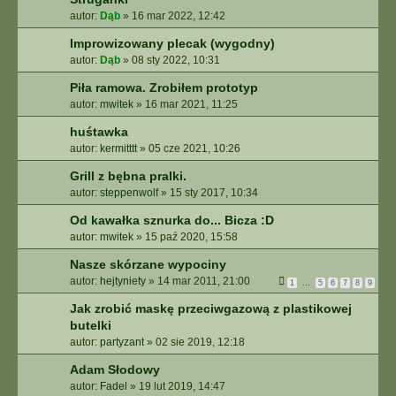
autor:
Dąb
»
16 mar 2022, 12:42
Improwizowany plecak (wygodny)
autor:
Dąb
»
08 sty 2022, 10:31
Piła ramowa. Zrobiłem prototyp
autor:
mwitek
»
16 mar 2021, 11:25
huśtawka
autor:
kermitttt
»
05 cze 2021, 10:26
Grill z bębna pralki.
autor:
steppenwolf
»
15 sty 2017, 10:34
Od kawałka sznurka do... Bicza :D
autor:
mwitek
»
15 paź 2020, 15:58
Nasze skórzane wypociny
autor:
hejtyniety
»
14 mar 2011, 21:00
1
…
5
6
7
8
9
Jak zrobić maskę przeciwgazową z plastikowej
butelki
autor:
partyzant
»
02 sie 2019, 12:18
Adam Słodowy
autor:
Fadel
»
19 lut 2019, 14:47