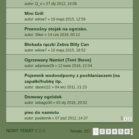
autor:
Q_x
»
27 sty 2012, 14:06
Mini Grill
autor:
wilow7
»
19 maja 2015, 12:59
Przenośny stojak na ognisko.
autor:
Sikor
»
14 cze 2016, 00:12
Blokada rączki Zebra Billy Can
autor:
wilow7
»
10 maja 2015, 18:52
Ogrzewany Namiot (Tent Stove)
autor:
adamow29
»
12 kwie 2016, 22:04
Pojemnik wodoodporny z pochłaniaczem (na
zapałki/hubkę itp.
autor:
stasio111
»
04 wrz 2011, 21:23
Domowy ogródek
autor:
sebago30
»
03 sty 2016, 20:52
piec do namiotu
autor:
pasikonik
»
07 paź 2012, 14:37
1
2
NOWY TEMAT
1
Tematy: 257
N
2
3
4
5
6
A