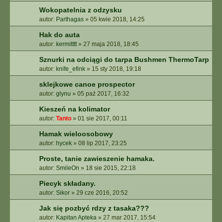
Wokopatelnia z odzysku
autor:
Parthagas
»
05 kwie 2018, 14:25
Hak do auta
autor:
kermitttt
»
27 maja 2018, 18:45
Sznurki na odciągi do tarpa Bushmen ThermoTarp
autor:
knife_efink
»
15 sty 2018, 19:18
sklejkowe canoe prospector
autor:
glynu
»
05 paź 2017, 16:32
Kieszeń na kolimator
autor:
Tanto
»
01 sie 2017, 00:11
Hamak wieloosobowy
autor:
hycek
»
08 lip 2017, 23:25
Proste, tanie zawieszenie hamaka.
autor:
SmileOn
»
18 sie 2015, 22:18
Piecyk składany.
autor:
Sikor
»
29 cze 2016, 20:52
Jak się pozbyć rdzy z tasaka???
autor:
Kapitan Apteka
»
27 mar 2017, 15:54