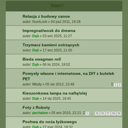
I
TEMATY
E
Z
Relacja z budowy canoe
A
autor:
NumLock
»
04 paź 2011, 19:28
A
W
Impregnat/wosk do drewna
A
autor:
Dąb
»
03 wrz 2025, 11:27
N
S
Trzymacz kamieni ostrzących
O
autor:
Dąb
»
17 wrz 2025, 21:05
W
A
Bieda swagman roll
N
autor:
Dąb
»
06 lis 2024, 18:02
E
Pomysły własne i internetowe, na DIY z butelek
PET
autor:
Młody
»
05 sie 2012, 15:48
1
2
Kieszonkowa lampa na naftę/olej
autor:
Dąb
»
14 sty 2025, 18:45
Foty z Roboty
autor:
puchalsw
»
05 wrz 2010, 22:21
1
…
55
56
57
58
59
Pochwa do noża łyżkowego
autor:
Dąb
»
27 mar 2024, 18:32