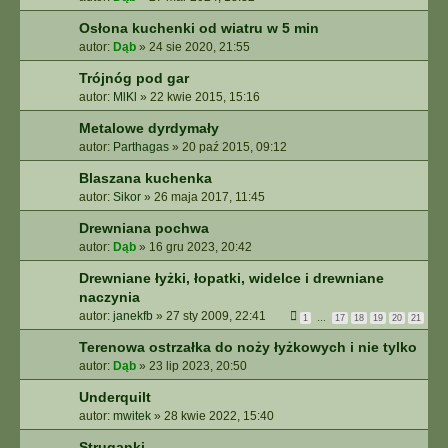
Osłona kuchenki od wiatru w 5 min
autor:
Dąb
»
24 sie 2020, 21:55
Trójnóg pod gar
autor:
MlKl
»
22 kwie 2015, 15:16
Metalowe dyrdymały
autor:
Parthagas
»
20 paź 2015, 09:12
Blaszana kuchenka
autor:
Sikor
»
26 maja 2017, 11:45
Drewniana pochwa
autor:
Dąb
»
16 gru 2023, 20:42
Drewniane łyżki, łopatki, widelce i drewniane
naczynia
autor:
janekfb
»
27 sty 2009, 22:41
1
…
17
18
19
20
21
Terenowa ostrzałka do noży łyżkowych i nie tylko
autor:
Dąb
»
23 lip 2023, 20:50
Underquilt
autor:
mwitek
»
28 kwie 2022, 15:40
Struganki