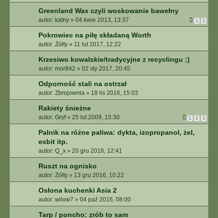
Greenland Wax czyli woskowanie bawełny
autor:
katny
»
04 kwie 2013, 13:37
1
2
Pokrowiec na piłę składaną Worth
autor:
Żółty
»
11 lut 2017, 12:22
Krzesiwo kowalskie/tradycyjne z recyclingu ;)
autor:
mor842
»
02 sty 2017, 20:45
Odporność stali na ostrzał
autor:
Zbrojownia
»
18 lis 2016, 15:03
Rakiety śnieżne
autor:
Gryf
»
25 lut 2009, 15:30
1
2
3
Palnik na różne paliwa: dykta, izopropanol, żel,
esbit itp.
autor:
Q_x
»
20 gru 2016, 12:41
Ruszt na ognisko
autor:
Żółty
»
13 gru 2016, 10:22
Osłona kuchenki Asia 2
autor:
wilow7
»
04 paź 2016, 08:00
Tarp / poncho: zrób to sam