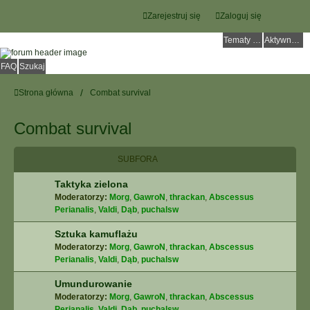
Zarejestruj się
Zaloguj się
Tematy bez odpowiedzi
Aktywne tematy
FAQ
Szukaj
Strona główna
Combat survival
Combat survival
SUBFORA
Taktyka zielona
Moderatorzy:
Morg
,
GawroN
,
thrackan
,
Abscessus
Perianalis
,
Valdi
,
Dąb
,
puchalsw
Sztuka kamuflażu
Moderatorzy:
Morg
,
GawroN
,
thrackan
,
Abscessus
Perianalis
,
Valdi
,
Dąb
,
puchalsw
Umundurowanie
Moderatorzy:
Morg
,
GawroN
,
thrackan
,
Abscessus
Perianalis
,
Valdi
,
Dąb
,
puchalsw