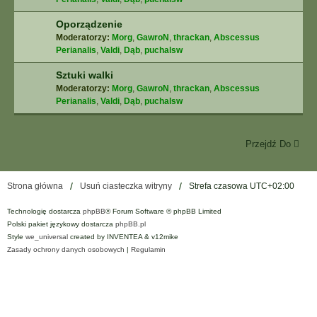
Oporządzenie
Moderatorzy:
Morg
,
GawroN
,
thrackan
,
Abscessus
Perianalis
,
Valdi
,
Dąb
,
puchalsw
Sztuki walki
Moderatorzy:
Morg
,
GawroN
,
thrackan
,
Abscessus
Perianalis
,
Valdi
,
Dąb
,
puchalsw
Przejdź Do
Strona główna
Usuń ciasteczka witryny
Strefa czasowa
UTC+02:00
Technologię dostarcza
phpBB
® Forum Software © phpBB Limited
Polski pakiet językowy dostarcza
phpBB.pl
Style
we_universal
created by INVENTEA & v12mike
Zasady ochrony danych osobowych
|
Regulamin