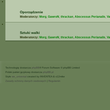
Oporządzenie
Moderatorzy:
Morg
,
GawroN
,
thrackan
,
Abscessus Perianalis
,
Va
Sztuki walki
Moderatorzy:
Morg
,
GawroN
,
thrackan
,
Abscessus Perianalis
,
Va
Technologię dostarcza
phpBB
® Forum Software © phpBB Limited
Polski pakiet językowy dostarcza
phpBB.pl
Style
we_universal
created by INVENTEA & v12mike
Zasady ochrony danych osobowych
|
Regulamin