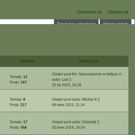
Zarejestruj się
Zaloguj się
Tematy bez odpowiedzi
Aktywne tematy
Statystyki
Ostatni post
Ostatni post
Re: Oporzadzenie w taktyce zi…
Tematy:
12
W
autor:
Luk
Posty:
167
y
25 lip 2025, 16:38
ś
w
W
Tematy:
8
Ostatni post
autor:
Michal N
i
y
Posty:
217
08 kwie 2015, 11:14
e
ś
t
w
l
i
W
Tematy:
17
Ostatni post
autor:
Dźwiedź
n
e
y
Posty:
456
05 kwie 2016, 16:04
a
t
ś
j