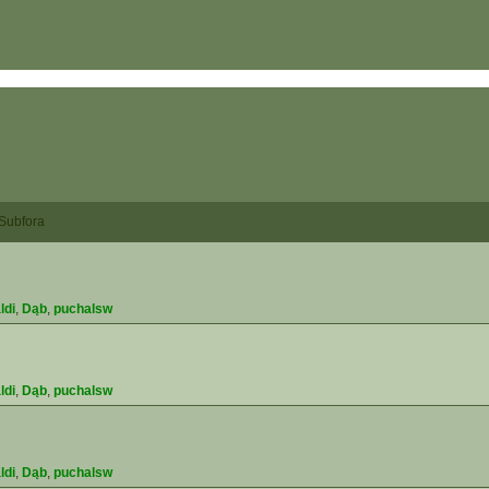
Subfora
ldi
,
Dąb
,
puchalsw
ldi
,
Dąb
,
puchalsw
ldi
,
Dąb
,
puchalsw