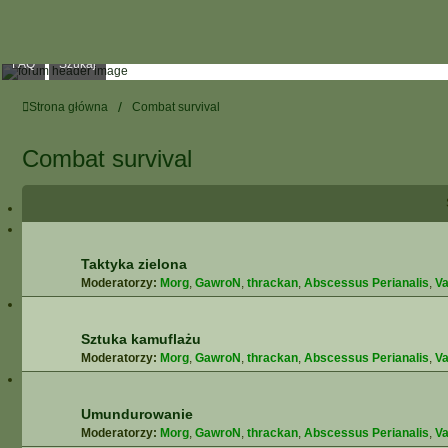
FAQ
Szukaj
Strona główna
Combat survival
Combat survival
Taktyka zielona
Moderatorzy:
Morg
,
GawroN
,
thrackan
,
Abscessus Perianalis
,
Va
Sztuka kamuflażu
Moderatorzy:
Morg
,
GawroN
,
thrackan
,
Abscessus Perianalis
,
Va
Umundurowanie
Moderatorzy:
Morg
,
GawroN
,
thrackan
,
Abscessus Perianalis
,
Va