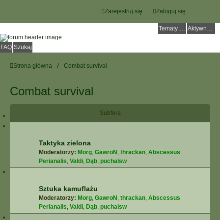
Zarejestruj się
Zaloguj się
Tematy bez odpowiedzi
Aktywne tematy
FAQ
Szukaj
Strona główna
Combat survival
Combat survival
Subfora
Taktyka zielona
Moderatorzy:
Morg
,
GawroN
,
thrackan
,
Abscessus
Perianalis
,
Valdi
,
Dąb
,
puchalsw
Sztuka kamuflażu
Moderatorzy:
Morg
,
GawroN
,
thrackan
,
Abscessus
Perianalis
,
Valdi
,
Dąb
,
puchalsw