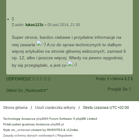
C
y
P
autor:
lukas123z
»
05 paź 2014, 21:30
t
o
u
s
Super strona, bardzo ciekawe i przydatne informacje na
j
t
niej zawarte
A co do spraw technicznych to dałbym
więcej artykułów na stronie głównej widocznych, zamiast 6
np. 12, albo i jeszcze więcej. Wtedy na pewno wygodniej
by się przeglądało, a jest co
N
a
g
ODPOWIEDZ
Posty: 2 • Strona
1
Z
1
ó
r
Przejdź Do
ę
Wróć Do „"Bushcraf24"”
Strona główna
Usuń ciasteczka witryny
Strefa czasowa
UTC+02:00
Technologię dostarcza
phpBB
® Forum Software © phpBB Limited
Polski pakiet językowy dostarcza
phpBB.pl
Style
we_universal
created by INVENTEA & v12mike
Zasady ochrony danych osobowych
|
Regulamin