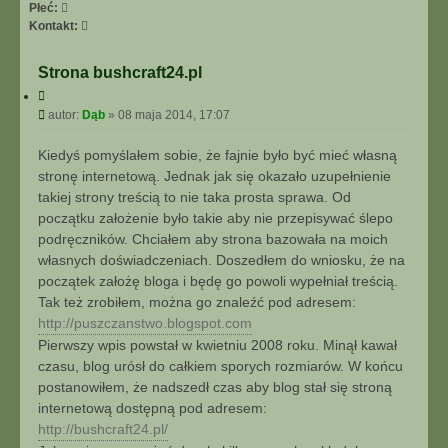
I
Płeć:
E
S
Kontakt:
Z
k
A
o
Strona bushcraft24.pl
A
n
C
W
t
y
P
A
autor:
Dąb
»
08 maja 2014, 17:07
a
t
o
N
k
u
s
S
t
Kiedyś pomyślałem sobie, że fajnie było być mieć własną
j
t
O
u
stronę internetową. Jednak jak się okazało uzupełnienie
W
j
takiej strony treścią to nie taka prosta sprawa. Od
A
s
początku założenie było takie aby nie przepisywać ślepo
N
i
podręczników. Chciałem aby strona bazowała na moich
E
ę
własnych doświadczeniach. Doszedłem do wniosku, że na
z
D
początek założę bloga i będę go powoli wypełniał treścią.
ą
Tak też zrobiłem, można go znaleźć pod adresem:
b
http://puszczanstwo.blogspot.com
Pierwszy wpis powstał w kwietniu 2008 roku. Minął kawał
czasu, blog urósł do całkiem sporych rozmiarów. W końcu
postanowiłem, że nadszedł czas aby blog stał się stroną
internetową dostępną pod adresem:
http://bushcraft24.pl/