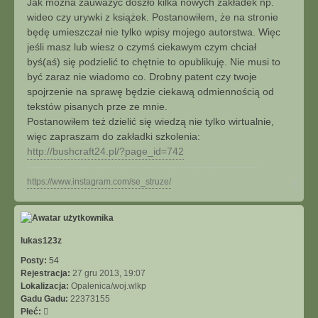
Jak można zauważyć doszło kilka nowych zakładek np.
wideo czy urywki z książek. Postanowiłem, że na stronie
będę umieszczał nie tylko wpisy mojego autorstwa. Więc
jeśli masz lub wiesz o czymś ciekawym czym chciał
byś(aś) się podzielić to chętnie to opublikuję. Nie musi to
być zaraz nie wiadomo co. Drobny patent czy twoje
spojrzenie na sprawę będzie ciekawą odmiennością od
tekstów pisanych prze ze mnie.
Postanowiłem też dzielić się wiedzą nie tylko wirtualnie,
więc zapraszam do zakładki szkolenia:
http://bushcraft24.pl/?page_id=742
N
https://www.instagram.com/se_struze/
a
g
ó
r
ę
lukas123z
Posty:
54
Rejestracja:
27 gru 2013, 19:07
Lokalizacja:
Opalenica/woj.wlkp
Gadu Gadu:
22373155
Płeć: