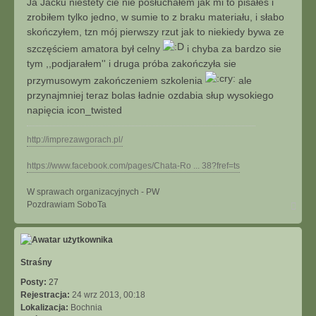
Ja Jacku niestety cie nie posłuchałem jak mi to pisałeś i
zrobiłem tylko jedno, w sumie to z braku materiału, i słabo
skończyłem, tzn mój pierwszy rzut jak to niekiedy bywa ze
szczęściem amatora był celny
i chyba za bardzo sie
tym ,,podjarałem'' i druga próba zakończyła sie
przymusowym zakończeniem szkolenia
ale
przynajmniej teraz bolas ładnie ozdabia słup wysokiego
napięcia icon_twisted
http://imprezawgorach.pl/
https://www.facebook.com/pages/Chata-Ro ... 38?fref=ts
W sprawach organizacyjnych - PW
N
Pozdrawiam SoboTa
a
g
ó
r
ę
Straśny
Posty:
27
Rejestracja:
24 wrz 2013, 00:18
Lokalizacja:
Bochnia