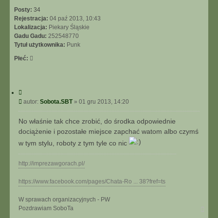
a
Posty:
34
ś
Rejestracja:
04 paź 2013, 10:43
n
Lokalizacja:
Piekary Śląskie
y
Gadu Gadu:
252548770
Tytuł użytkownika:
Punk
Płeć:
C
y
P
autor:
Sobota.SBT
»
01 gru 2013, 14:20
t
o
u
s
No właśnie tak chce zrobić, do środka odpowiednie
j
t
dociążenie i pozostałe miejsce zapchać watom albo czymś
w tym stylu, roboty z tym tyle co nic
http://imprezawgorach.pl/
https://www.facebook.com/pages/Chata-Ro ... 38?fref=ts
W sprawach organizacyjnych - PW
N
Pozdrawiam SoboTa
a