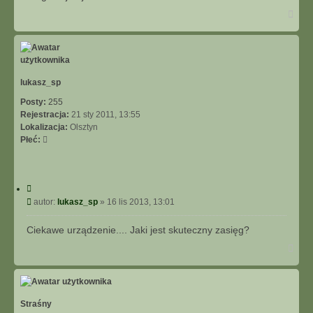
j
t
N
a
g
ó
r
ę
lukasz_sp
Posty:
255
Rejestracja:
21 sty 2011, 13:55
Lokalizacja:
Olsztyn
Płeć:
C
y
P
autor:
lukasz_sp
»
16 lis 2013, 13:01
t
o
u
s
Ciekawe urządzenie.... Jaki jest skuteczny zasięg?
j
t
N
a
g
ó
r
ę
Straśny