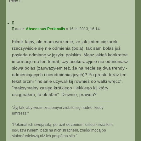
Płeć:
C
y
P
autor:
Abscessus Perianalis
»
16 lis 2013, 16:14
t
o
u
s
Filmik fajny, ale mam wrażenie, że jak jeden ciężarek
j
t
rzeczywiście się nie odmienia (bola), tak sam bolas już
posiada odmianę w języku polskim. Masz jakieś konkretne
informacje na ten temat, czy asekuracyjnie nie odmieniasz
słowa bolas (zauważyłem też, że na necie są dwa trendy -
odmieniających i nieodmieniających)? Po prostu teraz ten
tekst brzmi "indianie używali kij również do walki wręcz",
"maksymalny zasięg krótkiego i lekkiego kij który
osiągnąłem, to ok 50m". Dziwnie, prawda?
"Żyj tak, aby twoim znajomym zrobiło się nudno, kiedy
umrzesz."
"Pokonał ich swoją siłą, poraził skrzeniem, oślepił światłem,
ogłuszył rykiem, padł na nich strachem, zmógł mocą po
stokroć większą niż ich pospólna siła."