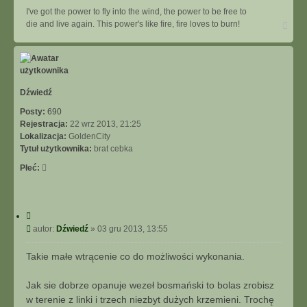
I've got the power to fly into the wind, the power to be free to
N
die and live again. This power's like fire, fire loves to burn!
a
g
ó
r
ę
Dźwiedź
Posty:
690
Rejestracja:
22 wrz 2013, 21:25
Lokalizacja:
GoldenCity
Tytuł użytkownika:
brat cebka
Płeć:
C
y
P
autor:
Dźwiedź
»
03 gru 2013, 13:55
t
o
u
s
Takie małe wtrącenie co do możliwości wykonania.
j
t
Jak sie dobrze opanuje wezeł bosmański to bolas zrobisz
w terenie z linki i trzech niezbyt dużych krzemieni. Trochę