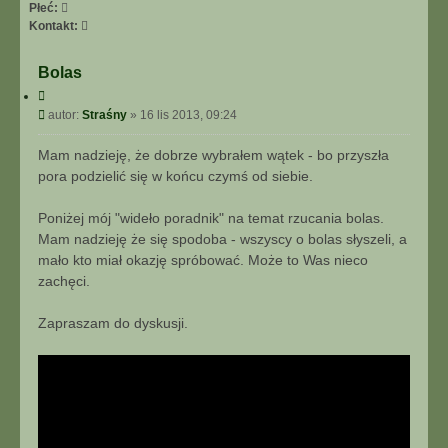
I
Płeć:
E
S
Kontakt:
Z
k
A
o
Bolas
A
n
C
W
t
y
P
A
autor:
Straśny
»
16 lis 2013, 09:24
a
t
o
N
k
u
s
S
t
Mam nadzieję, że dobrze wybrałem wątek - bo przyszła
j
t
O
u
pora podzielić się w końcu czymś od siebie.
W
j
A
s
Poniżej mój "wideło poradnik" na temat rzucania bolas.
N
i
Mam nadzieję że się spodoba - wszyscy o bolas słyszeli, a
E
ę
mało kto miał okazję spróbować. Może to Was nieco
z
S
zachęci.
t
r
Zapraszam do dyskusji.
a
ś
n
y