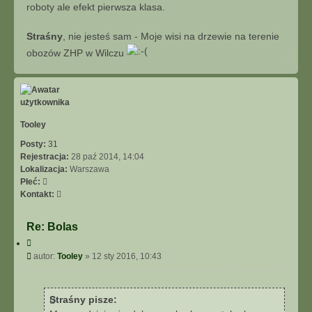
roboty ale efekt pierwsza klasa.
Straśny
, nie jesteś sam - Moje wisi na drzewie na terenie
obozów ZHP w Wilczu
N
a
g
ó
r
ę
Tooley
Posty:
31
Rejestracja:
28 paź 2014, 14:04
Lokalizacja:
Warszawa
Płeć:
S
Kontakt:
k
o
Re: Bolas
n
C
t
y
P
autor:
Tooley
»
12 sty 2016, 10:43
a
t
o
k
u
s
t
j
t
u
Straśny pisze:
j