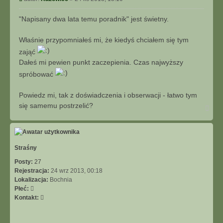
t
o
u
s
"Napisany dwa lata temu poradnik" jest świetny.
j
t
Właśnie przypomniałeś mi, że kiedyś chciałem się tym
zająć
Dałeś mi pewien punkt zaczepienia. Czas najwyższy
spróbować
Powiedz mi, tak z doświadczenia i obserwacji - łatwo tym
się samemu postrzelić?
N
a
g
ó
r
ę
Straśny
Posty:
27
Rejestracja:
24 wrz 2013, 00:18
Lokalizacja:
Bochnia
Płeć:
S
Kontakt:
k
o