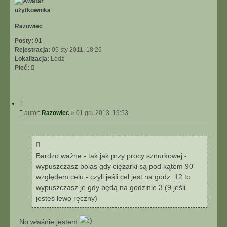
r
ę
Razowiec
Posty:
91
Rejestracja:
05 sty 2011, 18:26
Lokalizacja:
Łódź
Płeć:
C
y
P
autor:
Razowiec
»
01 gru 2013, 19:53
t
o
u
s
j
t
Bardzo ważne - tak jak przy procy sznurkowej -
wypuszczasz bolas gdy ciężarki są pod kątem 90'
względem celu - czyli jeśli cel jest na godz. 12 to
wypuszczasz je gdy będą na godzinie 3 (9 jeśli
jesteś lewo ręczny)
No właśnie jestem