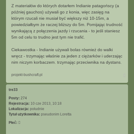
Z materiałów do których dotarłem Indianie patagońscy (a
później gauchos) używali go z konia, więc zasięg na
którym rzucali nie musiał być większy niż 10-15m, a
powiedziałbym że raczej bliższy do 5m. Pomijając trudność
wynikającą z połączenia jazdy i rzucania - to jeśli staniesz
5m od celu to trudno jest tym nie trafić.
Ciekawostka - Indianie używali bolas również do walki
wręcz - trzymając właśnie za jeden z ciężarków i uderzając
nim niczym korbaczem. trzymając przeciwnika na dystans.
N
projekt-bushcraft.pl
a
g
ó
tre33
r
Posty:
274
ę
Rejestracja:
10 cze 2013, 10:18
Lokalizacja:
południe
Tytuł użytkownika:
pseudonim Loretta
Płeć: