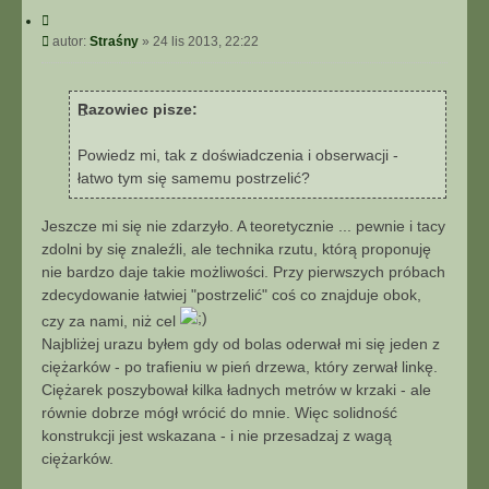
n
C
t
y
P
autor:
Straśny
»
24 lis 2013, 22:22
a
t
o
k
u
s
t
j
t
u
Razowiec pisze:
j
s
Powiedz mi, tak z doświadczenia i obserwacji -
i
łatwo tym się samemu postrzelić?
ę
z
S
Jeszcze mi się nie zdarzyło. A teoretycznie ... pewnie i tacy
t
zdolni by się znaleźli, ale technika rzutu, którą proponuję
r
nie bardzo daje takie możliwości. Przy pierwszych próbach
a
zdecydowanie łatwiej "postrzelić" coś co znajduje obok,
ś
n
czy za nami, niż cel
y
Najbliżej urazu byłem gdy od bolas oderwał mi się jeden z
ciężarków - po trafieniu w pień drzewa, który zerwał linkę.
Ciężarek poszybował kilka ładnych metrów w krzaki - ale
równie dobrze mógł wrócić do mnie. Więc solidność
konstrukcji jest wskazana - i nie przesadzaj z wagą
ciężarków.