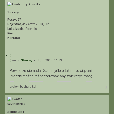
ó
r
ę
Straśny
Posty:
27
Rejestracja:
24 wrz 2013, 00:18
Lokalizacja:
Bochnia
Płeć:
S
Kontakt:
k
o
n
C
t
y
P
autor:
Straśny
»
01 gru 2013, 14:13
a
t
o
k
u
s
t
Pewnie że się nada. Sam myślę o takim rozwiązaniu.
j
t
u
Piłeczki można też faszerować aby zwiększyć masę.
j
s
N
projekt-bushcraft.pl
i
a
ę
g
z
ó
S
r
t
ę
r
Sobota.SBT