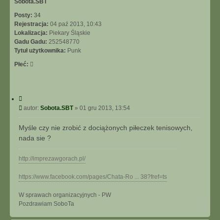
Sobota.SBT
Posty:
34
Rejestracja:
04 paź 2013, 10:43
Lokalizacja:
Piekary Śląskie
Gadu Gadu:
252548770
Tytuł użytkownika:
Punk
Płeć:
C
y
P
autor:
Sobota.SBT
»
01 gru 2013, 13:54
t
o
u
s
Myśle czy nie zrobić z dociążonych piłeczek tenisowych,
j
t
nada sie ?
http://imprezawgorach.pl/
https://www.facebook.com/pages/Chata-Ro ... 38?fref=ts
W sprawach organizacyjnych - PW
N
Pozdrawiam SoboTa
a
g