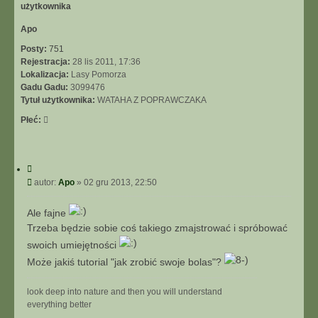
r
ę
Apo
Posty:
751
Rejestracja:
28 lis 2011, 17:36
Lokalizacja:
Lasy Pomorza
Gadu Gadu:
3099476
Tytuł użytkownika:
WATAHA Z POPRAWCZAKA
Płeć:
C
y
P
autor:
Apo
»
02 gru 2013, 22:50
t
o
u
s
Ale fajne
j
t
Trzeba będzie sobie coś takiego zmajstrować i spróbować
swoich umiejętności
Może jakiś tutorial "jak zrobić swoje bolas"?
look deep into nature and then you will understand
everything better