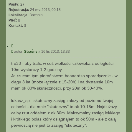
Posty:
27
Rejestracja:
24 wrz 2013, 00:18
Lokalizacja:
Bochnia
Płeć:
S
Kontakt:
k
o
n
C
t
y
P
autor:
Straśny
»
16 lis 2013, 13:33
a
t
o
k
u
s
t
tre33 - aby trafić w coś wielkości człowieka z odległości
j
t
u
10m wystarczy 1-2 godziny
j
Ja rzucam tym pieroństwem baaaardzo sporadycznie - w
s
ciągu 3 lat (może łącznie z 15-20h) i na dystansie 10m
i
mam ok 80% skuteczności, przy 20m ok 30-40%.
ę
z
S
lukasz_sp - skuteczny zasięg zależy od poziomu twojej
t
celności - dla mnie "skuteczny" to ok 10-15m. Najdłuższy
r
celny rzut oddałem z ok 30m. Maksymalny zasięg lekkiego
a
i krótkiego bolas który osiągnąłem to ok 50m - ale z całą
ś
pewnością nie jest to zasięg "skuteczny".
n
y