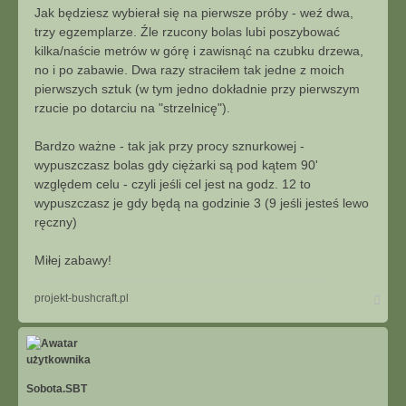
Jak będziesz wybierał się na pierwsze próby - weź dwa,
trzy egzemplarze. Źle rzucony bolas lubi poszybować
kilka/naście metrów w górę i zawisnąć na czubku drzewa,
no i po zabawie. Dwa razy straciłem tak jedne z moich
pierwszych sztuk (w tym jedno dokładnie przy pierwszym
rzucie po dotarciu na "strzelnicę").
Bardzo ważne - tak jak przy procy sznurkowej -
wypuszczasz bolas gdy ciężarki są pod kątem 90'
względem celu - czyli jeśli cel jest na godz. 12 to
wypuszczasz je gdy będą na godzinie 3 (9 jeśli jesteś lewo
ręczny)
Miłej zabawy!
N
projekt-bushcraft.pl
a
g
ó
r
ę
Sobota.SBT