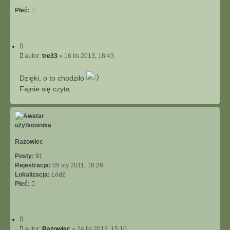
Płeć:
C
y
P
autor:
tre33
»
16 lis 2013, 18:43
t
o
u
s
Dzięki, o to chodziło
j
t
Fajnie się czyta.
N
a
g
ó
r
ę
Razowiec
Posty:
91
Rejestracja:
05 sty 2011, 18:26
Lokalizacja:
Łódź
Płeć:
C
y
P
autor:
Razowiec
»
24 lis 2013, 15:10