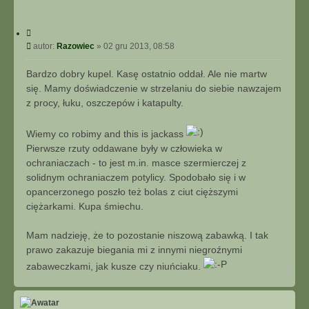
C
y
P
autor:
Razowiec
»
02 gru 2013, 08:58
t
o
u
s
Bardzo dobry kupel. Kasę ostatnio oddał. Ale nie martw
j
t
się. Mamy doświadczenie w strzelaniu do siebie nawzajem
z procy, łuku, oszczepów i katapulty.
Wiemy co robimy and this is jackass
Pierwsze rzuty oddawane były w człowieka w
ochraniaczach - to jest m.in. masce szermierczej z
solidnym ochraniaczem potylicy. Spodobało się i w
opancerzonego poszło też bolas z ciut cięższymi
ciężarkami. Kupa śmiechu.
Mam nadzieję, że to pozostanie niszową zabawką. I tak
prawo zakazuje biegania mi z innymi niegroźnymi
zabaweczkami, jak kusze czy niuńciaku.
N
a
g
ó