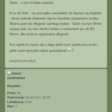
Serio - z tym trzeba uważać.
ę
z
S
A co do linki - na początku uważałem że lepsze są miękkie
t
- teraz jednak skłaniam się ku bardziej sztywnemu bolas.
r
Ważna jest też długość samego bolas - Gość na tym filmie
a
używa (tak na oko około) bolas o ramionach po ok 80-
ś
90cm, dla mnie to optymalna długość.
n
y
A w ogóle to zaraz się z tego jakiś ruch społeczny zrobi i
jakiś osioł wymyśli zakaz posiadania
N
projekt-bushcraft.pl
a
g
ó
r
ę
Razowiec
Posty:
91
Rejestracja:
05 sty 2011, 18:26
Lokalizacja:
Łódź
Płeć: