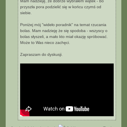
Mam nadzieję, że dobrze wybrałem wątek - bo
s
przyszła pora podzielić się w końcu czymś od
i
siebie.
ę
z
T
Poniżej mój "wideło poradnik" na temat rzucania
o
bolas. Mam nadzieję że się spodoba - wszyscy o
o
bolas słyszeli, a mało kto miał okazję spróbować.
l
Może to Was nieco zachęci.
e
y
Zapraszam do dyskusji.