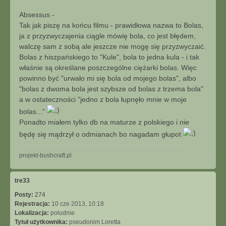
z
S
Absessus -
t
Tak jak piszę na końcu filmu - prawidłowa nazwa to Bolas,
r
ja z przyzwyczajenia ciągle mówię bola, co jest błędem,
a
walczę sam z sobą ale jeszcze nie mogę się przyzwyczaić.
ś
Bolas z hiszpańskiego to "Kule", bola to jedna kula - i tak
n
y
właśnie są określane poszczególne ciężarki bolas. Więc
powinno być "urwało mi się bola od mojego bolas", albo
"bolas z dwoma bola jest szybsze od bolas z trzema bola"
a w ostateczności "jedno z bola łupnęło mnie w moje
bolas..."
Ponadto miałem tylko db na maturze z polskiego i nie
będę się mądrzył o odmianach bo nagadam głupot
N
projekt-bushcraft.pl
a
g
ó
tre33
r
Posty:
274
ę
Rejestracja:
10 cze 2013, 10:18
Lokalizacja:
południe
Tytuł użytkownika:
pseudonim Loretta