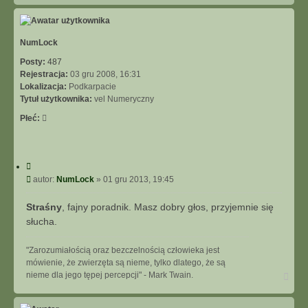
g
ó
r
ę
NumLock
Posty:
487
Rejestracja:
03 gru 2008, 16:31
Lokalizacja:
Podkarpacie
Tytuł użytkownika:
vel Numeryczny
Płeć:
C
y
P
autor:
NumLock
»
01 gru 2013, 19:45
t
o
u
s
Straśny
, fajny poradnik. Masz dobry głos, przyjemnie się
j
t
słucha.
"Zarozumiałością oraz bezczelnością człowieka jest
mówienie, że zwierzęta są nieme, tylko dlatego, że są
N
nieme dla jego tępej percepcji" - Mark Twain.
a
g
ó