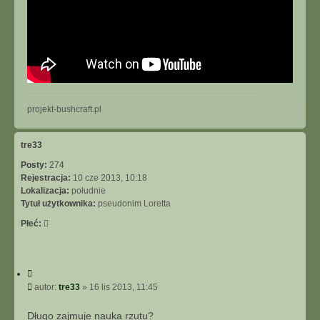
N
projekt-bushcraft.pl
a
g
ó
tre33
r
Posty:
274
ę
Rejestracja:
10 cze 2013, 10:18
Lokalizacja:
południe
Tytuł użytkownika:
pseudonim Loretta
Płeć:
C
y
P
autor:
tre33
»
16 lis 2013, 11:45
t
o
u
s
Długo zajmuje nauka rzutu?