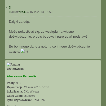
C
y
P
autor:
tre33
»
16 lis 2013, 15:50
t
o
u
s
Dzięki za odp.
j
t
Może pokusiłbyś się, ze względu na własne
doświadczenie, o opis budowy i parę zdań podstaw?
Bo bo innego dane z netu, a co innego doświadczenie
mistrza
N
a
g
ó
r
ę
Abscessus Perianalis
Posty:
919
Rejestracja:
24 mar 2010, 06:38
Lokalizacja:
CK / Wa-wa
Gadu Gadu:
1505060
Tytuł użytkownika:
Dziki Dzik