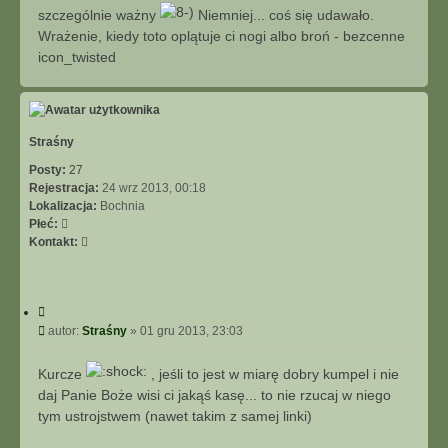
szczególnie ważny
Niemniej... coś się udawało.
Wrażenie, kiedy toto oplątuje ci nogi albo broń - bezcenne
icon_twisted
N
a
g
ó
r
ę
Straśny
Posty:
27
Rejestracja:
24 wrz 2013, 00:18
Lokalizacja:
Bochnia
Płeć:
S
Kontakt:
k
o
n
C
t
y
P
autor:
Straśny
»
01 gru 2013, 23:03
a
t
o
k
u
s
t
Kurcze
, jeśli to jest w miarę dobry kumpel i nie
j
t
u
daj Panie Boże wisi ci jakąś kasę... to nie rzucaj w niego
j
tym ustrojstwem (nawet takim z samej linki)
s
i