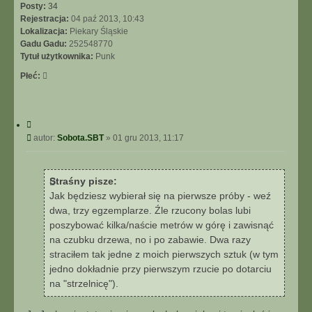
Posty:
34
Rejestracja:
04 paź 2013, 10:43
Lokalizacja:
Piekary Śląskie
Gadu Gadu:
252548770
Tytuł użytkownika:
Punk
Płeć:
C
y
P
autor:
Sobota.SBT
»
01 gru 2013, 11:17
t
o
u
s
j
t
Straśny pisze:
Jak będziesz wybierał się na pierwsze próby - weź
dwa, trzy egzemplarze. Źle rzucony bolas lubi
poszybować kilka/naście metrów w górę i zawisnąć
na czubku drzewa, no i po zabawie. Dwa razy
straciłem tak jedne z moich pierwszych sztuk (w tym
jedno dokładnie przy pierwszym rzucie po dotarciu
na "strzelnicę").