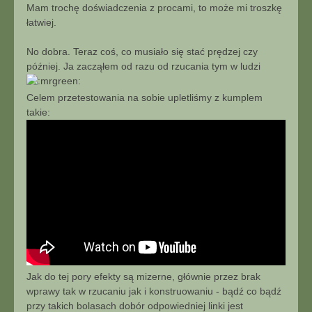
Mam trochę doświadczenia z procami, to może mi troszkę
łatwiej.
No dobra. Teraz coś, co musiało się stać prędzej czy
później. Ja zacząłem od razu od rzucania tym w ludzi
Celem przetestowania na sobie upletliśmy z kumplem
takie:
Jak do tej pory efekty są mizerne, głównie przez brak
wprawy tak w rzucaniu jak i konstruowaniu - bądź co bądź
przy takich bolasach dobór odpowiedniej linki jest