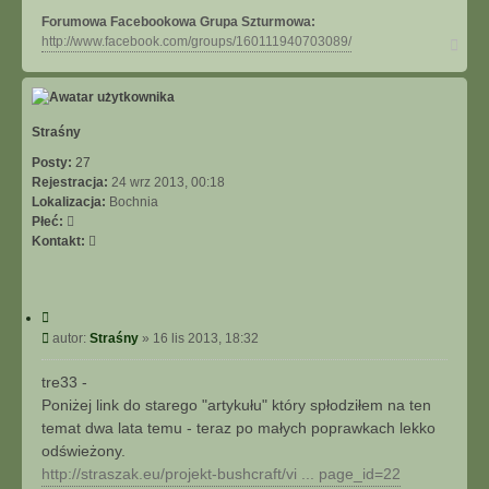
Forumowa Facebookowa Grupa Szturmowa:
N
http://www.facebook.com/groups/160111940703089/
a
g
ó
r
ę
Straśny
Posty:
27
Rejestracja:
24 wrz 2013, 00:18
Lokalizacja:
Bochnia
Płeć:
S
Kontakt:
k
o
n
C
t
y
P
autor:
Straśny
»
16 lis 2013, 18:32
a
t
o
k
u
s
t
tre33 -
j
t
u
Poniżej link do starego "artykułu" który spłodziłem na ten
j
temat dwa lata temu - teraz po małych poprawkach lekko
s
odświeżony.
i
http://straszak.eu/projekt-bushcraft/vi ... page_id=22
ę