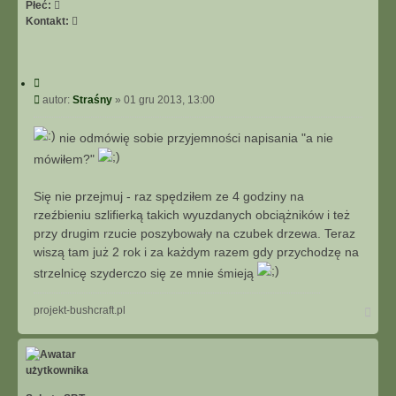
Płeć:
S
Kontakt:
k
o
n
C
t
y
P
autor:
Straśny
»
01 gru 2013, 13:00
a
t
o
k
u
s
t
nie odmówię sobie przyjemności napisania "a nie
j
t
u
mówiłem?"
j
s
Się nie przejmuj - raz spędziłem ze 4 godziny na
i
ę
rzeźbieniu szlifierką takich wyuzdanych obciążników i też
z
przy drugim rzucie poszybowały na czubek drzewa. Teraz
S
wiszą tam już 2 rok i za każdym razem gdy przychodzę na
t
strzelnicę szyderczo się ze mnie śmieją
r
a
ś
N
projekt-bushcraft.pl
a
n
g
y
ó
r
ę