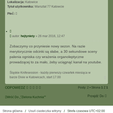
Lokalizacja:
Katowice
Tytuł użytkownika:
Warsztat 77 Katowcie
Płeć:
C
y
P
autor:
hejtyniety
»
26 mar 2016, 12:47
t
o
u
s
Zobaczymy co przyniesie nowy sezon. Na razie
j
t
merytorycznie odcinki są słabe, a 30 sekundowe sceny
palenia ogniska czy wrażenia organoleptyczne
prowadzącej to za mało, żeby uciągnąć kanał na youtube.
Śląskie Knifesession - każdy pierwszy czwartek miesiąca w
N
barze Dixie w Katowicach, start 17.00
a
g
ODPOWIEDZ
Posty: 2 • Strona
1
Z
1
ó
r
Przejdź Do
ę
Wróć Do „"Zielona Kuchnia"”
Strona główna
Usuń ciasteczka witryny
Strefa czasowa
UTC+02:00