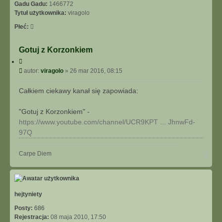
I
Gadu Gadu:
1466772
E
Tytuł użytkownika:
viragolo
Z
Płeć:
A
A
W
Gotuj z Korzonkiem
A
C
N
y
P
autor:
viragolo
»
26 mar 2016, 08:15
S
t
o
O
u
s
Całkiem ciekawy kanał się zapowiada:
W
j
t
A
N
"Gotuj z Korzonkiem" -
E
https://www.youtube.com/channel/UCR9KPT ... JhnwFd-
97Q
N
Carpe Diem
a
g
ó
r
ę
hejtyniety
Posty:
686
Rejestracja:
08 maja 2010, 17:50