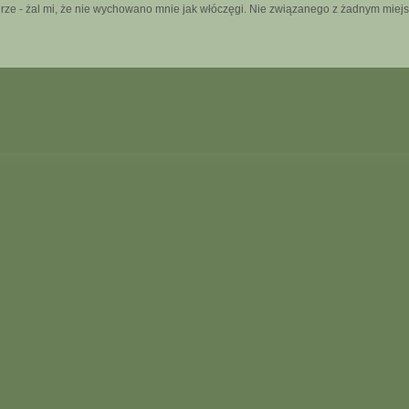
rze - żal mi, że nie wychowano mnie jak włóczęgi. Nie związanego z żadnym miej