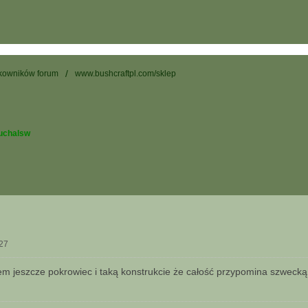
tkowników forum
www.bushcraftpl.com/sklep
uchalsw
:27
m jeszcze pokrowiec i taką konstrukcie że całość przypomina szwec