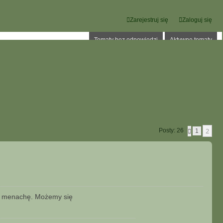
Zarejestruj się
Zaloguj się
Tematy bez odpowiedzi
Aktywne tematy
2
Posty: 26
P
1
O
P
R
Z
E
D
N
I
A
ką menachę. Możemy się