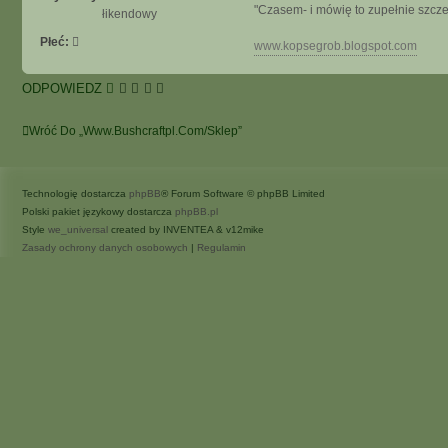
"Czasem- i mówię to zupełnie szcze
łikendowy
A
A
Płeć:
www.kopsegrob.blogspot.com
W
A
N
ODPOWIEDZ
S
O
Wróć Do „www.bushcraftpl.com/sklep”
W
A
N
Technologię dostarcza
phpBB
E
® Forum Software © phpBB Limited
Polski pakiet językowy dostarcza
phpBB.pl
Style
we_universal
created by INVENTEA & v12mike
Zasady ochrony danych osobowych
|
Regulamin