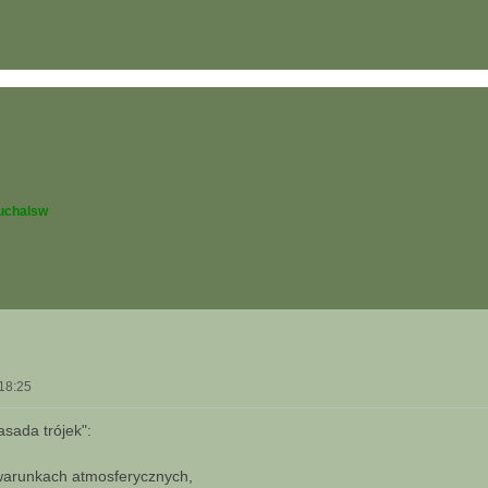
uchalsw
18:25
asada trójek":
 warunkach atmosferycznych,