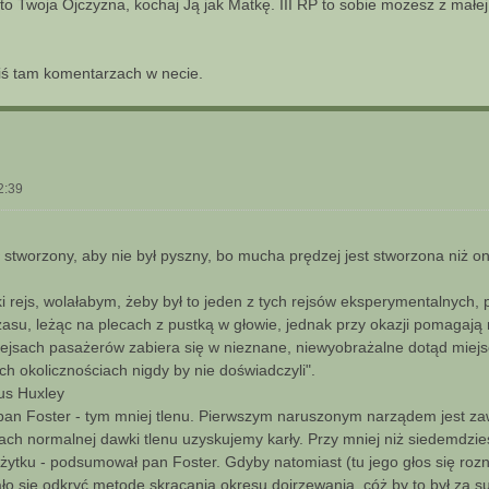
- to Twoja Ojczyzna, kochaj Ją jak Matkę. III RP to sobie możesz z małej
ś tam komentarzach w necie.
2:39
 stworzony, aby nie był pyszny, bo mucha prędzej jest stworzona niż on
ki rejs, wolałabym, żeby był to jeden z tych rejsów eksperymentalnych
asu, leżąc na plecach z pustką w głowie, jednak przy okazji pomagaj
rejsach pasażerów zabiera się w nieznane, niewyobrażalne dotąd miejs
ych okolicznościach nigdy by nie doświadczyli".
us Huxley
ł pan Foster - tym mniej tlenu. Pierwszym naruszonym narządem jest z
ach normalnej dawki tlenu uzyskujemy karły. Przy mniej niż siedemdzies
żytku - podsumował pan Foster. Gdyby natomiast (tu jego głos się rozn
o się odkryć metodę skracania okresu dojrzewania, cóż by to był za su