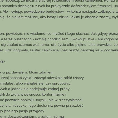
ie hipotezą, że można stać się rówieśnikiem epoki kamiennej. Ponad tr
 ostatnich dziesięciu z tych lat praktycznie doświadczyłem fizycznej, u
. Ale - cytując powiedzenie buddystów - w końcu nastąpiło zetknięcie t
ę, że nie jest możliwe, aby istoty ludzkie, jakimi je obecnie znamy, wyż
 ton, powietrze, nie wiadomo, co myśleć i kogo słuchać. Jak gdyby prze
, a teraz puszczono - ucz się chodzić sam. I wokół pustka - ani kogoś b
ce się zaufać czemuś ważnemu, sile życia albo pięknu, albo prawdzie, ż
ez ludzi dogmaty, zaufać całkowicie i bez reszty, bardziej niż w codzi
ago
ą ci już dawałem. Moim zdaniem,
 swój sposób życia i zacząć odważnie robić rzeczy,
myślałeś; albo wahałeś sie, czy spróbować.
liwych a jednak nie podejmuje żadnej próby,
kli do życia w pewności, konformizmie i
ć poczucie spokoju umysłu, ale w rzeczywistości
ącej dla niespokojnego ducha niż pewna przyszłość.
o jest jego pasja przygody.
wymi doświadczeniami, a zatem nie ma