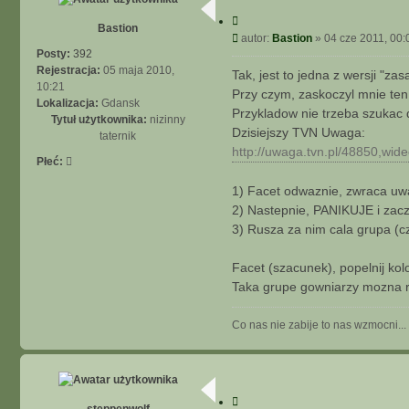
C
Bastion
y
P
autor:
Bastion
»
04 cze 2011, 00:
t
o
Posty:
392
u
s
Rejestracja:
05 maja 2010,
Tak, jest to jedna z wersji "zas
j
t
10:21
Przy czym, zaskoczyl mnie ten 
Lokalizacja:
Gdansk
Przykladow nie trzeba szukac 
Tytuł użytkownika:
nizinny
Dzisiejszy TVN Uwaga:
taternik
http://uwaga.tvn.pl/48850,wide
Płeć:
1) Facet odwaznie, zwraca uw
2) Nastepnie, PANIKUJE i zacz
3) Rusza za nim cala grupa (cz
Facet (szacunek), popelnij kol
Taka grupe gowniarzy mozna r
Co nas nie zabije to nas wzmocni...
C
steppenwolf