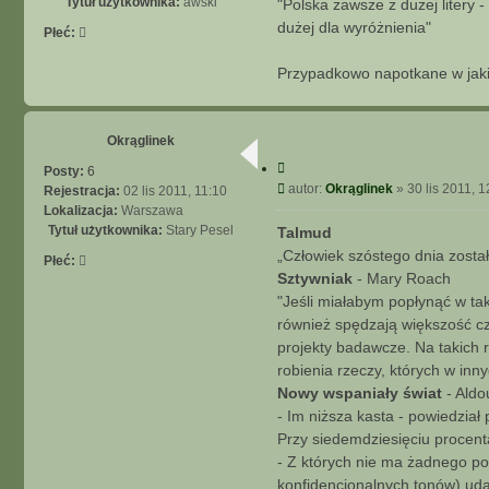
Tytuł użytkownika:
awski
"Polska zawsze z dużej litery 
j
t
dużej dla wyróżnienia"
Płeć:
Przypadkowo napotkane w jaki
Okrąglinek
C
Posty:
6
y
P
autor:
Okrąglinek
»
30 lis 2011, 1
Rejestracja:
02 lis 2011, 11:10
t
o
Lokalizacja:
Warszawa
u
s
Tytuł użytkownika:
Stary Pesel
Talmud
j
t
„Człowiek szóstego dnia został
Płeć:
Sztywniak
- Mary Roach
"Jeśli miałabym popłynąć w ta
również spędzają większość cz
projekty badawcze. Na takich 
robienia rzeczy, których w inn
Nowy wspaniały świat
- Aldo
- Im niższa kasta - powiedzia
Przy siedemdziesięciu procent
- Z których nie ma żadnego po
konfidencjonalnych tonów) udał