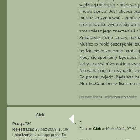
większej radości niż mieć wcią
i nowe słońce. Jeśli chcesz wi
musisz zrezygnować z zamiłow
co z początku wyda ci się wari
zrozumiesz jego znaczenie i nie
Zobaczysz różne rzeczy, poznas
Musisz to robić oszczędnie; ża
będzie cie to znacznie bardzi
kiedy się spotkamy, będziesz 
który przeżył różnorakie przy
Nie wahaj się i nie wynajduj ż
Po prostu wyjedź. Będziesz bar
Alex McCandless w liście do s
Las moim domem i najlepszym przyjacielem
Ciek
C
Posty:
726
y
P
autor:
Ciek
»
10 sie 2011, 07:49
Rejestracja:
25 paź 2009, 10:06
t
o
Lokalizacja:
z kanapy przed TV
u
s