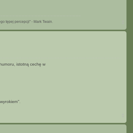
N
go tępej percepcji" - Mark Twain.
a
g
ó
r
ę
 humoru, istotną cechę w
 wyrokiem".
N
a
g
ó