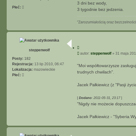
3 dni bez wody,
A
Płeć:
3 tygodnie bez jedzenia.
A
W
A
"Zarozumiałością oraz bezczelnością
N
S
O
W
C
A
steppenwolf
y
P
autor:
steppenwolf
»
31 maja 201
N
t
o
Posty:
182
E
u
s
Rejestracja:
13 lip 2010, 06:47
"Moi współtowarzysze zasługuj
j
t
Lokalizacja:
mazowieckie
trudnych chwilach".
Płeć:
Jacek Pałkiewicz (z "Pasji życi
[
Dodano
: 2011-05-31, 23:17
]
"Nigdy nie możecie dopuszczać
Jacek Pałkiewicz - "Syberia.W