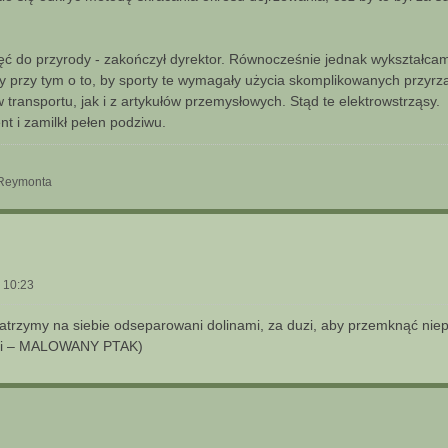
ć do przyrody - zakończył dyrektor. Równocześnie jednak wykształca
y przy tym o to, by sporty te wymagały użycia skomplikowanych przyr
transportu, jak i z artykułów przemysłowych. Stąd te elektrowstrząsy.
t i zamilkł pełen podziwu.
w Reymonta
 10:23
patrzymy na siebie odseparowani dolinami, za duzi, aby przemknąć niep
ński – MALOWANY PTAK)