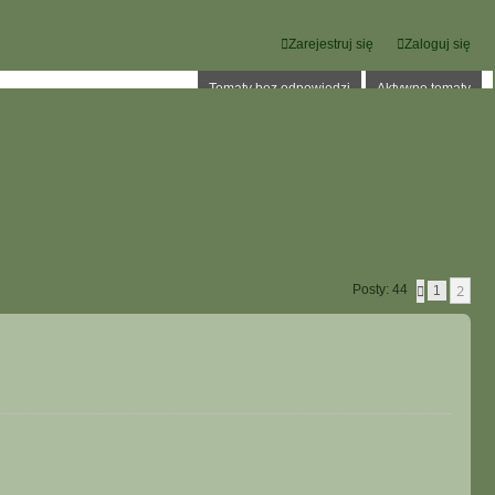
Zarejestruj się
Zaloguj się
Tematy bez odpowiedzi
Aktywne tematy
2
Posty: 44
P
1
O
P
R
Z
E
D
N
I
A