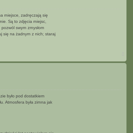
na miejsce, zadręczają się
ie. Są to zdjęcia miejsc,
haj, pozwól swym zmysłom
uj się na żadnym z nich; staraj
N
a
g
ó
r
ę
gdzie było pod dostatkiem
łu. Atmosfera była zimna jak