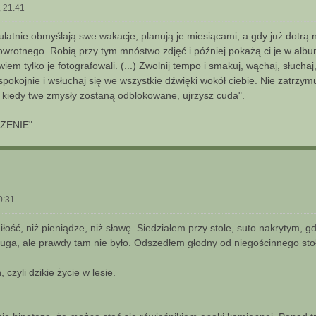
, 21:41
ulatnie obmyślają swe wakacje, planują je miesiącami, a gdy już dotrą 
wrotnego. Robią przy tym mnóstwo zdjęć i później pokażą ci je w album
owiem tylko je fotografowali. (...) Zwolnij tempo i smakuj, wąchaj, słuc
 spokojnie i wsłuchaj się we wszystkie dźwięki wokół ciebie. Nie zatrzym
, kiedy twe zmysły zostaną odblokowane, ujrzysz cuda".
ZENIE".
0:31
iłość, niż pieniądze, niż sławę. Siedziałem przy stole, suto nakrytym, 
sługa, ale prawdy tam nie było. Odszedłem głodny od niegościnnego sto
czyli dzikie życie w lesie.