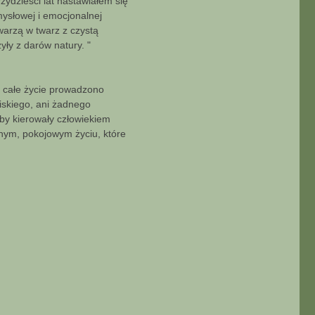
zydzieści lat nastawiałem się
mysłowej i emocjonalnej
warzą w twarz z czystą
yły z darów natury. "
z całe życie prowadzono
liskiego, ani żadnego
eby kierowały człowiekiem
ennym, pokojowym życiu, które