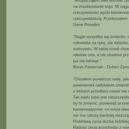
''Rozpocząłem swe dorosłe życ
a
na zrealizowanie tego. W ciągu
k
rzeczywistości epoki kamiennej
t
rzeczywistością. Przekonałem si
u
Gene Rosellini
j
s
i
"Nagle wszystko się zmieniło,
ę
człowieka za rękę, jak dziecko
z
autorytetu. W takiej chwili ch
M
właśnie one, a nie obalone prz
r
już nie istnieje."
.
W
Borys Pasternak - Doktor Żyw
i
l
"Chciałem powtórzyć radę, jak
s
powinienieś radykalnie zmienić
o
o których przedtem nawet nie 
n
Tak wielu ludzi jest nieszczęś
by to zmienić, ponieważ przywy
konserwatyzmie, co może dawa
nie ma rzeczy bardziej niszcz
Podstawą życia ducha ludzkieg
Radość życia przychodzi z no