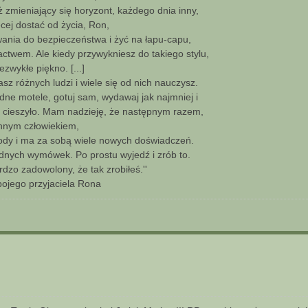
ż zmieniający się horyzont, każdego dnia inny,
ęcej dostać od życia, Ron,
ania do bezpieczeństwa i żyć na łapu-capu,
actwem. Ale kiedy przywykniesz do takiego stylu,
zwykłe piękno. [...]
z różnych ludzi i wiele się od nich nauczysz.
dne motele, gotuj sam, wydawaj jak najmniej i
ej cieszyło. Mam nadzieję, że następnym razem,
innym człowiekiem,
gody i ma za sobą wiele nowych doświadczeń.
adnych wymówek. Po prostu wyjedź i zrób to.
dzo zadowolony, że tak zrobiłeś.''
pojego przyjaciela Rona