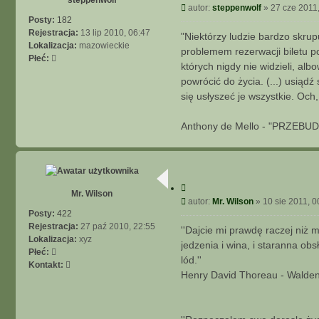
y
P
autor:
steppenwolf
»
27 cze 2011
t
o
Posty:
182
u
s
Rejestracja:
13 lip 2010, 06:47
"Niektórzy ludzie bardzo skrup
j
t
Lokalizacja:
mazowieckie
problemem rezerwacji biletu po
Płeć:
których nigdy nie widzieli, alb
powrócić do życia. (...) usiądź
się usłyszeć je wszystkie. Och
Anthony de Mello - "PRZEBUD
C
Mr. Wilson
y
P
autor:
Mr. Wilson
»
10 sie 2011, 0
t
o
Posty:
422
u
s
Rejestracja:
27 paź 2010, 22:55
''Dajcie mi prawdę raczej niż m
j
t
Lokalizacja:
xyz
jedzenia i wina, i staranna ob
Płeć:
lód.''
S
Kontakt:
Henry David Thoreau - Walden, 
k
o
n
t