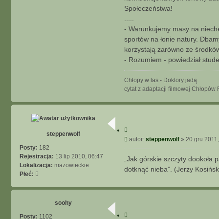
Społeczeństwa!
.....
- Warunkujemy masy na niechę
sportów na łonie natury. Dbam
korzystają zarówno ze środków 
- Rozumiem - powiedział studen
Chłopy w las - Doktory jadą
cytat z adaptacji filmowej Chłopó
C
steppenwolf
y
P
autor:
steppenwolf
»
20 gru 2011,
t
o
Posty:
182
u
s
Rejestracja:
13 lip 2010, 06:47
„Jak górskie szczyty dookoła 
j
t
Lokalizacja:
mazowieckie
dotknąć nieba”. (Jerzy Kosi
Płeć:
soohy
C
Posty:
1102