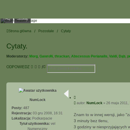
FAQ
Szukaj
Strona główna
Pozostałe
Cytaty
Cytaty.
Moderatorzy:
Morg
,
GawroN
,
thrackan
,
Abscessus Perianalis
,
Valdi
,
Dąb
,
p
S
W
ODPOWIEDZ
z
Y
u
S
k
Z
a
U
j
K
C
I
NumLock
y
P
autor:
NumLock
»
26 maja 2011, 
W
t
o
Posty:
487
A
u
s
Rejestracja:
03 gru 2008, 16:31
N
Znam to w innej wersji, jako "z
j
t
Lokalizacja:
Podkarpacie
I
3 minuty bez tlenu,
Tytuł użytkownika:
vel
E
3 godziny w niesprzyjających
Numeryczny
Z