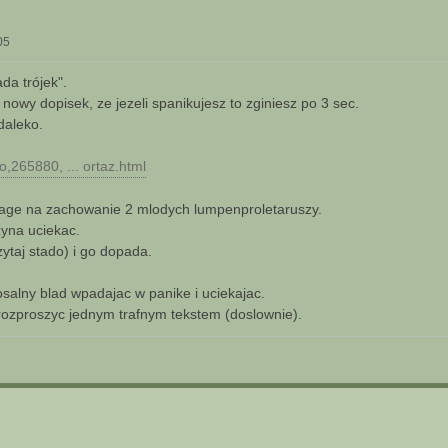
05
ada trójek".
nowy dopisek, ze jezeli spanikujesz to zginiesz po 3 sec.
daleko.
o,265880, ... ortaz.html
age na zachowanie 2 mlodych lumpenproletaruszy.
yna uciekac.
ytaj stado) i go dopada.
osalny blad wpadajac w panike i uciekajac.
ozproszyc jednym trafnym tekstem (doslownie).