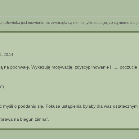
 człowieka jest mówienie, że zwierzęta są nieme, tylko dlatego, że są nieme dla je
1, 23:14
ą na pochwałę. Wykazują motywację, zdyscyplinowanie i ..... poczucie
a")
 myśli o poddaniu się. Pokusa ustąpienia byłaby dla was ostatecznym
yprawa na biegun zimna".