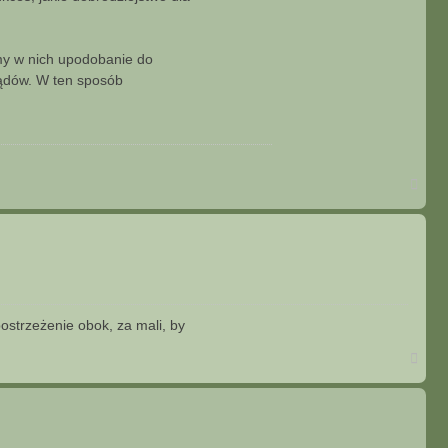
my w nich upodobanie do
ządów. W ten sposób
N
a
g
ó
r
ę
ostrzeżenie obok, za mali, by
N
a
g
ó
r
ę