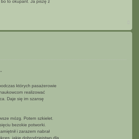
 bo to okupant. Ja piszę z
N
a
g
ó
r
ę
”
, podczas których pasażerowie
ą naukowcom realizować
ca. Daje się im szansę
awsze mózg. Potem szkielet.
ięciu bezokie potworki.
amiętnił i zarazem nabrał
kces, jakie dobrodziejstwo dla