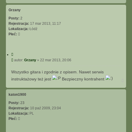
g
ó
Grzany
r
Posty:
2
ę
Rejestracja:
17 mar 2013, 11:17
Lokalizacja:
Łódź
Płeć:
C
y
P
autor:
Grzany
»
22 mar 2013, 20:06
t
o
u
s
Wszystko gitara i zgodnie z opisem. Nawet serwis
j
t
instruktażowy też jest
Bezpieczny kontrahent
N
a
g
ó
katon1900
r
Posty:
23
ę
Rejestracja:
10 paź 2009, 23:04
Lokalizacja:
PL
Płeć: