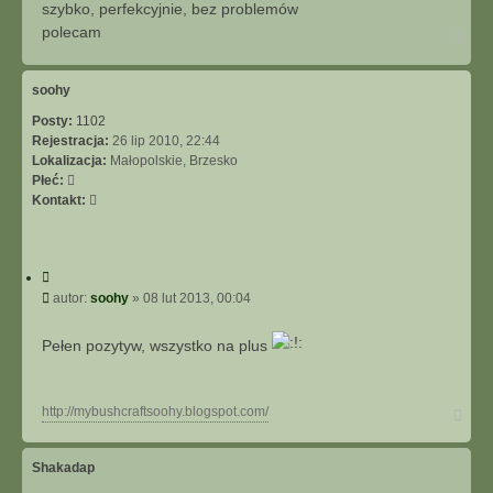
s
t
szybko, perfekcyjnie, bez problemów
j
t
u
polecam
N
j
a
s
g
i
ó
soohy
r
ę
Posty:
1102
ę
z
Rejestracja:
26 lip 2010, 22:44
g
Lokalizacja:
Małopolskie, Brzesko
r
Płeć:
e
S
Kontakt:
e
k
n
o
s
n
h
C
t
a
y
P
autor:
soohy
»
08 lut 2013, 00:04
a
d
t
o
k
o
u
s
t
w
Pełen pozytyw, wszystko na plus
j
t
u
j
s
N
http://mybushcraftsoohy.blogspot.com/
i
a
ę
g
z
ó
Shakadap
s
r