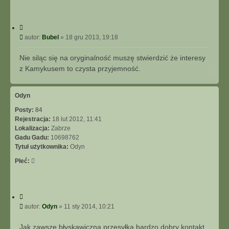
C
y
P
autor:
Bubel
»
18 gru 2013, 19:18
t
o
u
s
Nie siląc się na oryginalność muszę stwierdzić że interesy
j
t
z Kamykusem to czysta przyjemność.
N
a
g
ó
Odyn
r
Posty:
84
ę
Rejestracja:
18 lut 2012, 11:41
Lokalizacja:
Zabrze
Gadu Gadu:
10698762
Tytuł użytkownika:
Odyn
Płeć:
C
y
P
autor:
Odyn
»
11 sty 2014, 10:21
t
o
u
s
Jak zawsze błyskawiczna przesyłka,bardzo dobry kontakt