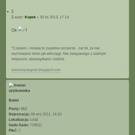
C
y
P
autor:
Kopek
»
30 lis 2013, 17:14
t
o
u
s
Ok
j
t
"Czasem- i mówię to zupełnie szczerze - żal mi, że nie
wychowano mnie jak włóczęgi. Nie związanego z żadnym
miejscem, obowiązkami i ludźmi.
N
www.kopsegrob.blogspot.com
a
g
ó
r
ę
Bubel
Posty:
562
Rejestracja:
08 wrz 2011, 16:20
Lokalizacja:
Łódź
Gadu Gadu:
729611
Płeć: