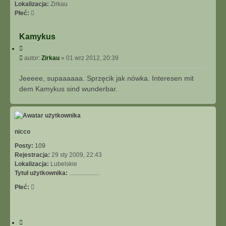
I
Lokalizacja:
Zirkau
E
Płeć:
Z
A
Kamykus
A
C
W
y
P
A
autor:
Zirkau
»
01 wrz 2012, 20:39
t
o
N
u
s
S
Jeeeee, supaaaaaa. Sprzęcik jak nówka. Interesen mit
j
t
O
dem Kamykus sind wunderbar.
N
W
a
A
g
N
ó
E
r
ę
nicco
Posty:
109
Rejestracja:
29 sty 2009, 22:43
Lokalizacja:
Lubelskie
Tytuł użytkownika:
....................
Płeć:
C