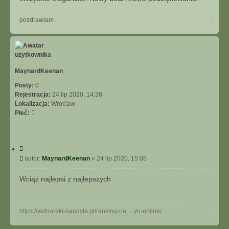
N
pozdrawiam
a
g
ó
r
ę
MaynardKeenan
Posty:
0
Rejestracja:
24 lip 2020, 14:38
Lokalizacja:
Wroclaw
Płeć:
C
y
P
autor:
MaynardKeenan
»
24 lip 2020, 15:05
t
o
u
s
Wciąż najlepsi z najlepszych
j
t
N
https://jednoreki-bandyta.pl/ranking-na ... yn-online/
a
g