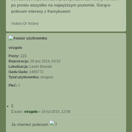
j
t
po prostu wszystko na najwyższym poziomie. Gorąco
polecam interesy z Kamykusem
N
Victory Or Victory
a
g
ó
r
ę
viragolo
Posty:
123
Rejestracja:
29 wrz 2014, 03:52
Lokalizacja:
Lewin Brzeski
Gadu Gadu:
1466772
Tytuł użytkownika:
viragolo
Płeć:
C
y
P
autor:
viragolo
»
19 lut 2015, 12:59
t
o
u
s
Ja również polecam
j
t