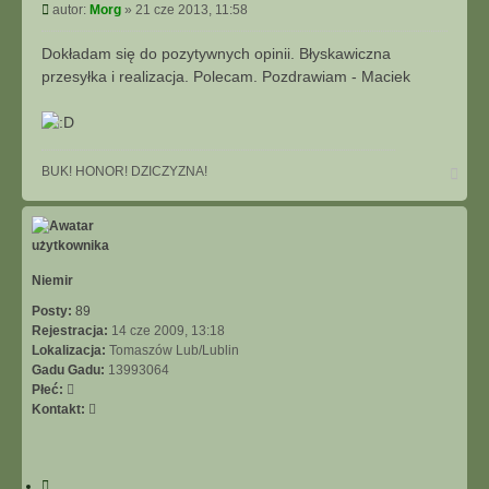
y
P
autor:
Morg
»
21 cze 2013, 11:58
t
o
u
s
Dokładam się do pozytywnych opinii. Błyskawiczna
j
t
przesyłka i realizacja. Polecam. Pozdrawiam - Maciek
N
BUK! HONOR! DZICZYZNA!
a
g
ó
r
ę
Niemir
Posty:
89
Rejestracja:
14 cze 2009, 13:18
Lokalizacja:
Tomaszów Lub/Lublin
Gadu Gadu:
13993064
Płeć:
S
Kontakt:
k
o
n
C
t