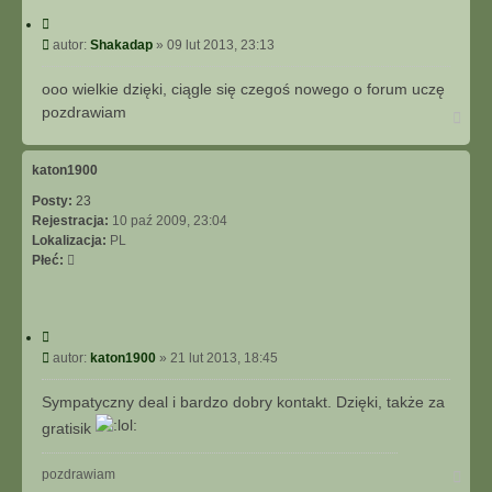
C
y
P
autor:
Shakadap
»
09 lut 2013, 23:13
t
o
u
s
ooo wielkie dzięki, ciągle się czegoś nowego o forum uczę
j
t
pozdrawiam
N
a
g
ó
katon1900
r
Posty:
23
ę
Rejestracja:
10 paź 2009, 23:04
Lokalizacja:
PL
Płeć:
C
y
P
autor:
katon1900
»
21 lut 2013, 18:45
t
o
u
s
Sympatyczny deal i bardzo dobry kontakt. Dzięki, także za
j
t
gratisik
N
pozdrawiam
a