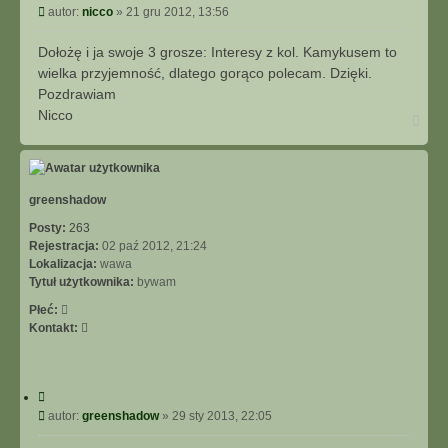
y
P
autor:
nicco
»
21 gru 2012, 13:56
t
o
u
s
Dołożę i ja swoje 3 grosze: Interesy z kol. Kamykusem to
j
t
wielka przyjemność, dlatego gorąco polecam. Dzięki.
Pozdrawiam
Nicco
N
a
g
ó
r
ę
greenshadow
Posty:
263
Rejestracja:
02 paź 2012, 21:24
Lokalizacja:
wawa
Tytuł użytkownika:
bywam
Płeć:
S
Kontakt:
k
o
n
C
t
y
P
autor:
greenshadow
»
29 sty 2013, 22:05
a
t
o
k
u