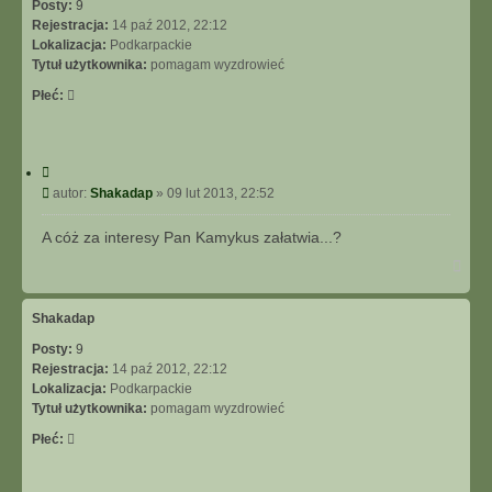
o
Posty:
9
ę
o
Rejestracja:
14 paź 2012, 22:12
h
Lokalizacja:
Podkarpackie
y
Tytuł użytkownika:
pomagam wyzdrowieć
Płeć:
C
y
P
autor:
Shakadap
»
09 lut 2013, 22:52
t
o
u
s
A cóż za interesy Pan Kamykus załatwia...?
j
t
N
a
g
ó
Shakadap
r
Posty:
9
ę
Rejestracja:
14 paź 2012, 22:12
Lokalizacja:
Podkarpackie
Tytuł użytkownika:
pomagam wyzdrowieć
Płeć: