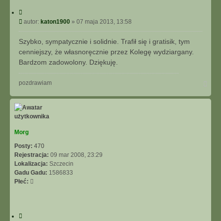
C
y
P
autor:
katon1900
»
07 maja 2013, 13:58
t
o
u
s
Szybko, sympatycznie i solidnie. Trafił się i gratisik, tym
j
t
cenniejszy, że własnoręcznie przez Kolegę wydziargany.
Bardzom zadowolony. Dziękuję.
N
pozdrawiam
a
g
ó
r
ę
Morg
Posty:
470
Rejestracja:
09 mar 2008, 23:29
Lokalizacja:
Szczecin
Gadu Gadu:
1586833
Płeć:
C