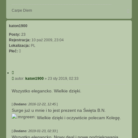
N
Carpe Diem
a
g
ó
katon1900
r
Posty:
23
ę
Rejestracja:
10 paź 2009, 23:04
Lokalizacja:
PL
Płeć:
C
y
P
autor:
katon1900
»
23 sty 2019, 02:33
t
o
u
s
Wszystko elegancko. Wielkie dzięki.
j
t
[
Dodano
: 2016-12-22, 12:45
]
Surge już u mnie i to jest prezent na Święta B.N.
Wielkie dzięki i oczywiście polecam Kolegę.
[
Dodano
: 2019-01-23, 02:33
]
Wszystko elegancko. Nowy deal i nowe podziękowania.