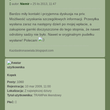
y
P
autor:
Niemir
»
25 lis 2013, 11:47
a
t
o
k
u
s
t
Bardzo miły kontakt i przyjemna dyskusja na priv.
j
t
u
Możliwość uzyskania szczegółowych informacji. Przesyłka
j
wysłana zaraz na następny dzień po mojej wpłacie, a
s
zakupione garnki doczyszczone do tego stopnia, że nawet
i
odrobiny sadzy nie było. Nawet w oryginalnym pudełku
ę
z
wysłane! Polecam
N
i
N
Kazdastronaswiata.blogspot.com
e
a
m
g
i
ó
r
r
ę
Kopek
Posty:
1060
Rejestracja:
10 mar 2009, 11:00
Lokalizacja:
Z największej dziury
Tytuł użytkownika:
TRAMPek łikendowy
Płeć: