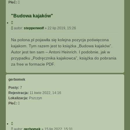
I
Płeć:
E
Z
"Budowa kajaków"
A
C
A
y
P
W
autor:
steppenwolf
»
22 lip 2019, 15:26
t
o
A
u
s
N
Na polona.pl pojawiła się kolejna pozycja poświęcona
j
t
S
kajakom. Tym razem jest to książka „Budowa kajaków”.
O
Autor jest ten sam – Antoni Heinrich. I podobnie, jak w
W
przypadku „Podręcznika kajakowca”, książka do pobrania
A
za free w formacie PDF.
N
N
a
E
g
ó
gerbomek
r
Posty:
7
ę
Rejestracja:
11 kwie 2022, 14:16
Lokalizacja:
Pszczyn
Płeć:
C
y
P
autor:
gerbomek
»
15 lip 2022, 15:31