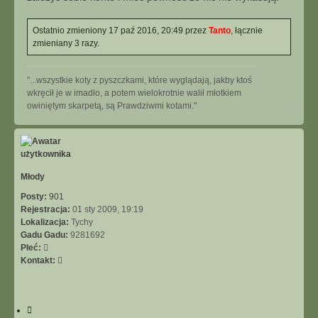
Ostatnio zmieniony 17 paź 2016, 20:49 przez
Tanto
, łącznie
zmieniany 3 razy.
"...wszystkie koty z pyszczkami, które wyglądają, jakby ktoś
wkręcił je w imadło, a potem wielokrotnie walił młotkiem
N
owiniętym skarpetą, są Prawdziwmi kotami."
a
g
ó
r
ę
Młody
Posty:
901
Rejestracja:
01 sty 2009, 19:19
Lokalizacja:
Tychy
Gadu Gadu:
9281692
Płeć:
S
Kontakt:
k
o
n
C
t