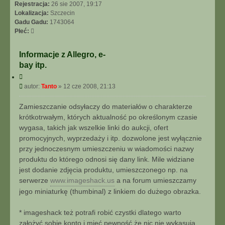
I
Rejestracja:
26 sie 2007, 19:17
E
Lokalizacja:
Szczecin
Z
Gadu Gadu:
1743064
A
Płeć:
A
W
Informacje z Allegro, e-
A
bay itp.
N
S
C
O
y
P
autor:
Tanto
»
12 cze 2008, 21:13
t
W
o
u
A
s
Zamieszczanie odsyłaczy do materiałów o charakterze
j
N
t
krótkotrwałym, których aktualność po określonym czasie
E
wygasa, takich jak wszelkie linki do aukcji, ofert
promocyjnych, wyprzedaży i itp. dozwolone jest wyłącznie
przy jednoczesnym umieszczeniu w wiadomości nazwy
produktu do którego odnosi się dany link. Mile widziane
jest dodanie zdjęcia produktu, umieszczonego np. na
serwerze
www.imageshack.us
a na forum umieszczamy
jego miniaturkę (thumbinal) z linkiem do dużego obrazka.
* imageshack też potrafi robić czystki dlatego warto
założyć sobie konto i mieć pewność że nic nie wykasują.