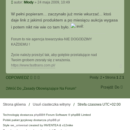
y
P
autor:
Młody
»
24 maja 2009, 10:49
a
t
o
k
u
s
t
W pełni popieram... zaczynało już mnie wkurzać... ktoś
j
t
u
daje link z jakimś produktem a po miesiącu aukcja wygasa
j
i potem nikt nie wie co tam było.
s
i
ę
Forum to nie agencja towarzyska-NIE DOGODZIMY
z
KAŻDEMU !
M
ł
Życie należy przeżyć tak, aby gołębie przelatujące nad
o
Twoim grobem zesrały się z wrażenia.
N
d
https://www.fasttrans.com.pl/
a
y
g
ODPOWIEDZ
Posty: 2 • Strona
1
Z
1
ó
r
Przejdź Do
ę
Wróć Do „Zasady Obowiązujące Na Forum”
Strona główna
Usuń ciasteczka witryny
Strefa czasowa
UTC+02:00
Technologię dostarcza
phpBB
® Forum Software © phpBB Limited
Polski pakiet językowy dostarcza
phpBB.pl
Style
we_universal
created by INVENTEA & v12mike