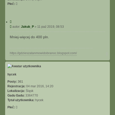
Płeć:
C
y
P
autor:
Jakub_P
»
11 paź 2019, 08:53
t
o
u
s
Mniej-więcej do 400 pln.
j
t
N
https://gdzieszatanmowidobranoc.blogspot.com/
a
g
ó
r
ę
hycek
Posty:
361
Rejestracja:
04 mar 2016, 14:20
Lokalizacja:
Śląsk
Gadu Gadu:
3364770
Tytuł użytkownika:
hycek
Płeć: