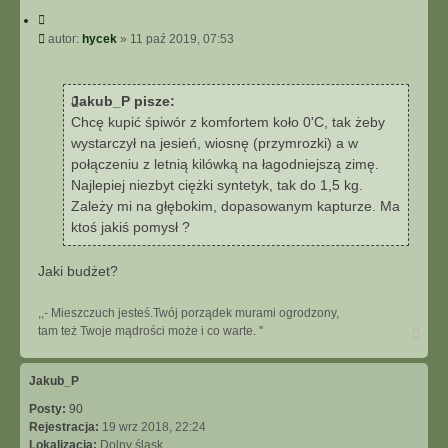
C
y
P
autor:
hycek
»
11 paź 2019, 07:53
t
o
u
s
j
t
Jakub_P pisze:
Chcę kupić śpiwór z komfortem koło 0'C, tak żeby
wystarczył na jesień, wiosnę (przymrozki) a w
połączeniu z letnią kilówką na łagodniejszą zimę.
Najlepiej niezbyt ciężki syntetyk, tak do 1,5 kg.
Zależy mi na głębokim, dopasowanym kapturze. Ma
ktoś jakiś pomysł ?
Jaki budżet?
,,- Mieszczuch jesteś.Twój porządek murami ogrodzony,
N
tam też Twoje mądrości może i co warte. ''
a
g
ó
Jakub_P
r
Posty:
90
ę
Rejestracja:
19 wrz 2018, 22:24
Lokalizacja:
Dolny śląsk