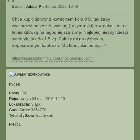
C
y
P
autor:
Jakub_P
»
10 paź 2019, 16:46
t
o
u
s
Chcę kupić śpiwór z komfortem koło 0'C, tak żeby
j
t
wystarczył na jesień, wiosnę (przymrozki) a w połączeniu z
letnią kilówką na łagodniejszą zimę. Najlepiej niezbyt ciężki
syntetyk, tak do 1,5 kg. Zależy mi na głębokim,
dopasowanym kapturze. Ma ktoś jakiś pomysł ?
N
https://gdzieszatanmowidobranoc.blogspot.com/
a
g
ó
r
ę
hycek
Posty:
361
Rejestracja:
04 mar 2016, 14:20
Lokalizacja:
Śląsk
Gadu Gadu:
3364770
Tytuł użytkownika:
hycek
Płeć: