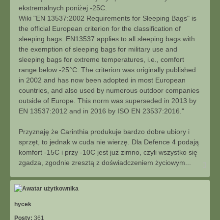
ekstremalnych poniżej -25C.
Wiki "EN 13537:2002 Requirements for Sleeping Bags" is
the official European criterion for the classification of
sleeping bags. EN13537 applies to all sleeping bags with
the exemption of sleeping bags for military use and
sleeping bags for extreme temperatures, i.e., comfort
range below -25°C. The criterion was originally published
in 2002 and has now been adopted in most European
countries, and also used by numerous outdoor companies
outside of Europe. This norm was superseded in 2013 by
EN 13537:2012 and in 2016 by ISO EN 23537:2016."
Przyznaję że Carinthia produkuje bardzo dobre ubiory i
sprzęt, to jednak w cuda nie wierzę. Dla Defence 4 podają
komfort -15C i przy -10C jest już zimno, czyli wszystko się
zgadza, zgodnie zresztą z doświadczeniem życiowym...
N
a
g
ó
r
ę
hycek
Posty:
361