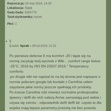
Rejestracja:
04 mar 2016, 14:20
Lokalizacja:
Śląsk
Gadu Gadu:
3364770
Tytuł użytkownika:
hycek
Płeć:
C
y
P
autor:
hycek
»
09 lut 2019, 21:31
t
o
u
s
Po pierwsze defense 6 ma komfort -20 i łapie się na
j
t
normę zacytuję twój wycinek z Wiki ., comfort range below
-25°C. 2016 by ISO EN 23537:2016." Temperatury
comfortu
,po drugie nikt nie napisał że na tej stronie jest napisane o
normie polecam google lub kontakt z Carinthia celem
zapytania jakie normy jeszcze spełniają ich produkty.
Po trzecie Carinthia robi również normalne profesjonalne
śpiwory i def6 do nich należy.Armie zamawiają pod siebie i
używa się zwrotu - odpowiednik def4 def6 itd. często te dla
wojska mają lepsze parametry.(zresztą nie bez powodu