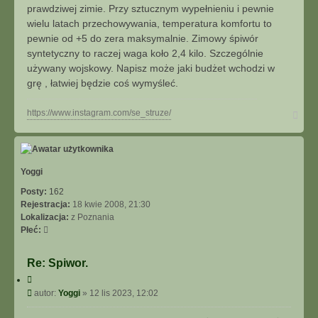
t
u
prawdziwej zimie. Przy sztucznym wypełnieniu i pewnie
j
wielu latach przechowywania, temperatura komfortu to
s
pewnie od +5 do zera maksymalnie. Zimowy śpiwór
i
syntetyczny to raczej waga koło 2,4 kilo. Szczególnie
ę
używany wojskowy. Napisz może jaki budżet wchodzi w
z
D
grę , łatwiej będzie coś wymyśleć.
ą
b
N
https://www.instagram.com/se_struze/
a
g
ó
r
ę
Yoggi
Posty:
162
Rejestracja:
18 kwie 2008, 21:30
Lokalizacja:
z Poznania
Płeć:
Re: Spiwor.
C
y
P
autor:
Yoggi
»
12 lis 2023, 12:02
t
o
u
s