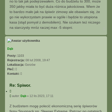
no to tak jak podejrzewałem. Co do budżetu to 300, może
j
t
350 jakby miała to być duża różnica jakościowa. Wiem że
to bardzo mało jak na śpiwór zimowy ale obawiam się, że
go nie wykorzystam prawie w ogóle i będzie to utopiona
kasa (stąd pomysł z demobilem). Nie szukam też niczego
na siarczysty mróz raczej max -5 stopni.
N
a
g
ó
r
ę
Dąb
Posty:
1103
Rejestracja:
08 lut 2008, 19:47
Lokalizacja:
Gorzów
Płeć:
S
Kontakt:
k
o
Re: Spiwor.
n
C
t
y
P
autor:
Dąb
»
12 lis 2023, 17:11
a
t
o
k
u
s
t
Z budżetem mogę polecić ekonomiczną serię śpiworów
j
t
u
firmy Snugpack,np. Sleeper Extreme. Patrząc po ostatnich