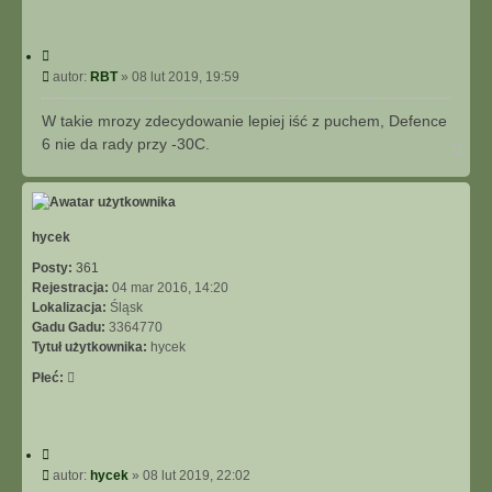
I
E
Z
C
A
y
P
autor:
RBT
»
08 lut 2019, 19:59
A
t
o
W
u
s
W takie mrozy zdecydowanie lepiej iść z puchem, Defence
A
j
t
6 nie da rady przy -30C.
N
N
a
S
g
O
ó
W
r
A
ę
hycek
N
E
Posty:
361
Rejestracja:
04 mar 2016, 14:20
Lokalizacja:
Śląsk
Gadu Gadu:
3364770
Tytuł użytkownika:
hycek
Płeć:
C
y
P
autor:
hycek
»
08 lut 2019, 22:02
t