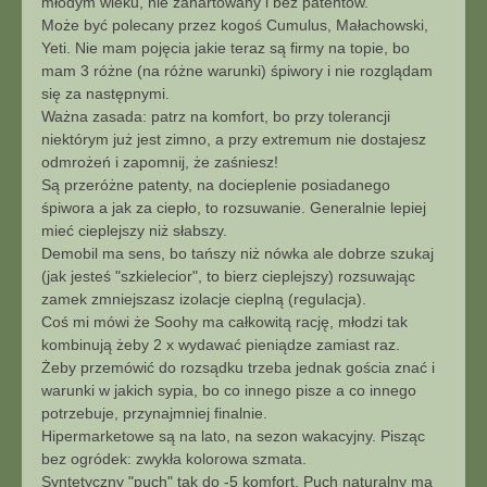
młodym wieku, nie zahartowany i bez patentów.
Może być polecany przez kogoś Cumulus, Małachowski,
Yeti. Nie mam pojęcia jakie teraz są firmy na topie, bo
mam 3 różne (na różne warunki) śpiwory i nie rozglądam
się za następnymi.
Ważna zasada: patrz na komfort, bo przy tolerancji
niektórym już jest zimno, a przy extremum nie dostajesz
odmrożeń i zapomnij, że zaśniesz!
Są przeróżne patenty, na docieplenie posiadanego
śpiwora a jak za ciepło, to rozsuwanie. Generalnie lepiej
mieć cieplejszy niż słabszy.
Demobil ma sens, bo tańszy niż nówka ale dobrze szukaj
(jak jesteś "szkielecior", to bierz cieplejszy) rozsuwając
zamek zmniejszasz izolacje cieplną (regulacja).
Coś mi mówi że Soohy ma całkowitą rację, młodzi tak
kombinują żeby 2 x wydawać pieniądze zamiast raz.
Żeby przemówić do rozsądku trzeba jednak gościa znać i
warunki w jakich sypia, bo co innego pisze a co innego
potrzebuje, przynajmniej finalnie.
Hipermarketowe są na lato, na sezon wakacyjny. Pisząc
bez ogródek: zwykła kolorowa szmata.
Syntetyczny "puch" tak do -5 komfort. Puch naturalny ma