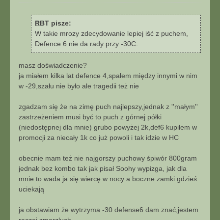
o
u
s
j
t
RBT pisze:
W takie mrozy zdecydowanie lepiej iść z puchem,
Defence 6 nie da rady przy -30C.
masz doświadczenie?
ja miałem kilka lat defence 4,spałem między innymi w nim
w -29,szału nie było ale tragedii też nie
zgadzam się że na zimę puch najlepszy,jednak z ''małym''
zastrzeżeniem musi być to puch z górnej półki
(niedostępnej dla mnie) grubo powyżej 2k,def6 kupiłem w
promocji za niecały 1k co już powoli i tak idzie w HC
obecnie mam też nie najgorszy puchowy śpiwór 800gram
jednak bez kombo tak jak pisał Soohy wypizga, jak dla
mnie to wada ja się wiercę w nocy a boczne zamki gdzieś
uciekają
ja obstawiam że wytrzyma -30 defense6 dam znać,jestem
raczej zmarzluch