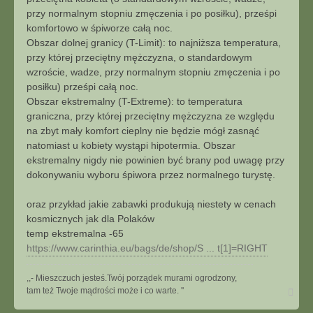
przy normalnym stopniu zmęczenia i po posiłku), prześpi
komfortowo w śpiworze całą noc.
Obszar dolnej granicy (T-Limit): to najniższa temperatura,
przy której przeciętny mężczyzna, o standardowym
wzroście, wadze, przy normalnym stopniu zmęczenia i po
posiłku) prześpi całą noc.
Obszar ekstremalny (T-Extreme): to temperatura
graniczna, przy której przeciętny mężczyzna ze względu
na zbyt mały komfort cieplny nie będzie mógł zasnąć
natomiast u kobiety wystąpi hipotermia. Obszar
ekstremalny nigdy nie powinien być brany pod uwagę przy
dokonywaniu wyboru śpiwora przez normalnego turystę.
oraz przykład jakie zabawki produkują niestety w cenach
kosmicznych jak dla Polaków
temp ekstremalna -65
https://www.carinthia.eu/bags/de/shop/S ... t[1]=RIGHT
,,- Mieszczuch jesteś.Twój porządek murami ogrodzony,
N
tam też Twoje mądrości może i co warte. ''
a
g