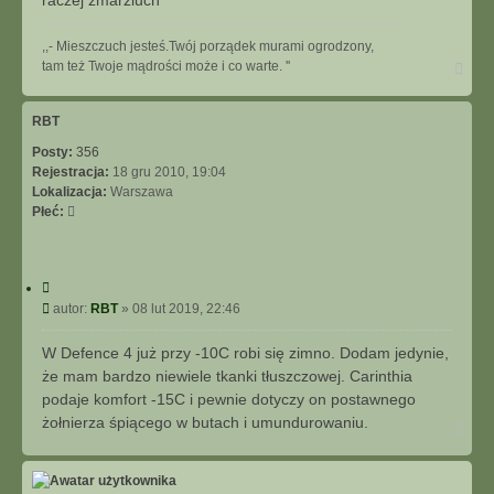
,,- Mieszczuch jesteś.Twój porządek murami ogrodzony,
N
tam też Twoje mądrości może i co warte. ''
a
g
ó
RBT
r
Posty:
356
ę
Rejestracja:
18 gru 2010, 19:04
Lokalizacja:
Warszawa
Płeć:
C
y
P
autor:
RBT
»
08 lut 2019, 22:46
t
o
u
s
W Defence 4 już przy -10C robi się zimno. Dodam jedynie,
j
t
że mam bardzo niewiele tkanki tłuszczowej. Carinthia
podaje komfort -15C i pewnie dotyczy on postawnego
żołnierza śpiącego w butach i umundurowaniu.
N
a
g
ó