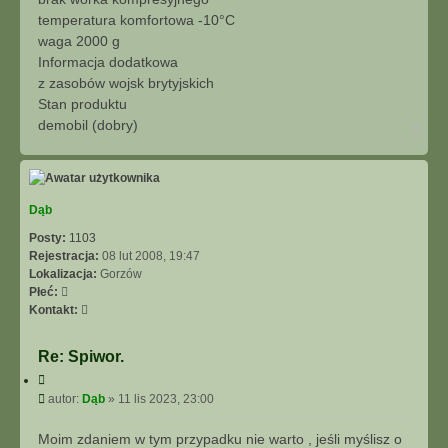
temperatura komfortowa -10°C
waga 2000 g
Informacja dodatkowa
z zasobów wojsk brytyjskich
Stan produktu
demobil (dobry)
N
a
g
ó
r
ę
Dąb
Posty:
1103
Rejestracja:
08 lut 2008, 19:47
Lokalizacja:
Gorzów
Płeć:
S
Kontakt:
k
o
Re: Spiwor.
n
C
t
y
P
autor:
Dąb
»
11 lis 2023, 23:00
a
t
o
k
u
s
t
Moim zdaniem w tym przypadku nie warto , jeśli myślisz o
j