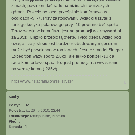
j
zimach, powinien dać radę na nizinach i w niższych
s
górach. Przeciętny facet prześpi się komfortowo w
i
okolicach -5 /-7. Przy zastosowaniu wkładki uszytej z
ę
taniego kocyka polarowego przy -10 powinno być spoko.
z
D
Teraz wersja w kamuflażu jest na promocji w armyword.pl
ą
za 235zł. Ciężko przebić tą ofertę. Tylko trzeba wziąć pod
b
uwagę , że jeśli się jest bardzo rozbudowanym gościem ,
może być przyciasno w ramionach. Jest też model Sleeper
Expedition waży sporo(2,6kg) ale lekko poniżej -10 da
radę komfortowo spać. Też jest promocja na w/w stronie
na wersję kamo ( 285zł)
N
https://www.instagram.com/se_struze/
a
g
ó
soohy
r
Posty:
1102
ę
Rejestracja:
26 lip 2010, 22:44
Lokalizacja:
Małopolskie, Brzesko
Płeć:
S
Kontakt:
k