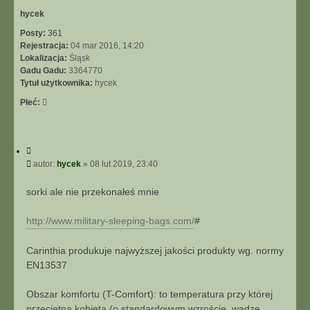
r
ę
hycek
Posty:
361
Rejestracja:
04 mar 2016, 14:20
Lokalizacja:
Śląsk
Gadu Gadu:
3364770
Tytuł użytkownika:
hycek
Płeć:
C
y
P
autor:
hycek
»
08 lut 2019, 23:40
t
o
u
s
sorki ale nie przekonałeś mnie
j
t
http://www.military-sleeping-bags.com/
#
Carinthia produkuje najwyższej jakości produkty wg. normy
EN13537
Obszar komfortu (T-Comfort): to temperatura przy której
przeciętna kobieta (o standardowym wzroście, wadze,