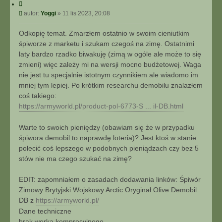
C
y
P
autor:
Yoggi
»
11 lis 2023, 20:08
t
o
u
s
Odkopię temat. Zmarzłem ostatnio w swoim cieniutkim
j
t
śpiworze z marketu i szukam czegoś na zimę. Ostatnimi
laty bardzo rzadko biwakuję (zimą w ogóle ale może to się
zmieni) więc zależy mi na wersji mocno budżetowej. Waga
nie jest tu specjalnie istotnym czynnikiem ale wiadomo im
mniej tym lepiej. Po krótkim researchu demobilu znalazłem
coś takiego:
https://armyworld.pl/product-pol-6773-S ... il-DB.html
Warte to swoich pieniędzy (obawiam się że w przypadku
śpiwora demobil to naprawdę loteria)? Jest ktoś w stanie
polecić coś lepszego w podobnych pieniądzach czy bez 5
stów nie ma czego szukać na zimę?
EDIT: zapomniałem o zasadach dodawania linków: Śpiwór
Zimowy Brytyjski Wojskowy Arctic Oryginał Olive Demobil
DB z
https://armyworld.pl/
Dane techniczne
brak worka kompresyjnego