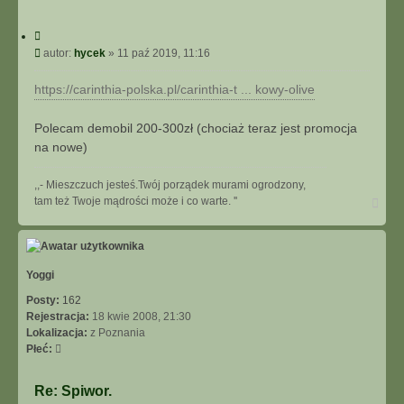
C
y
P
autor:
hycek
»
11 paź 2019, 11:16
t
o
u
s
https://carinthia-polska.pl/carinthia-t ... kowy-olive
j
t
Polecam demobil 200-300zł (chociaż teraz jest promocja
na nowe)
,,- Mieszczuch jesteś.Twój porządek murami ogrodzony,
N
tam też Twoje mądrości może i co warte. ''
a
g
ó
r
ę
Yoggi
Posty:
162
Rejestracja:
18 kwie 2008, 21:30
Lokalizacja:
z Poznania
Płeć:
Re: Spiwor.