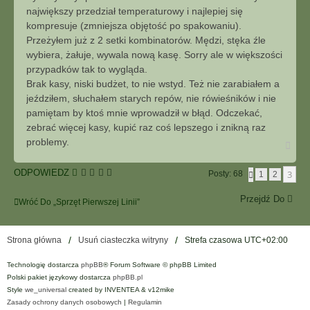
największy przedział temperaturowy i najlepiej się
kompresuje (zmniejsza objętość po spakowaniu).
Przeżyłem już z 2 setki kombinatorów. Mędzi, stęka źle
wybiera, żałuje, wywala nową kasę. Sorry ale w większości
przypadków tak to wygląda.
Brak kasy, niski budżet, to nie wstyd. Też nie zarabiałem a
jeździłem, słuchałem starych repów, nie rówieśników i nie
pamiętam by ktoś mnie wprowadził w błąd. Odczekać,
zebrać więcej kasy, kupić raz coś lepszego i znikną raz
problemy.
N
a
g
ODPOWIEDZ
3
Posty: 68
P
1
2
ó
O
r
P
ę
Przejdź Do
Wróć Do „Sprzęt Pierwszej Linii”
R
Z
E
D
Strona główna
Usuń ciasteczka witryny
Strefa czasowa
UTC+02:00
N
I
A
Technologię dostarcza
phpBB
® Forum Software © phpBB Limited
Polski pakiet językowy dostarcza
phpBB.pl
Style
we_universal
created by INVENTEA & v12mike
Zasady ochrony danych osobowych
|
Regulamin