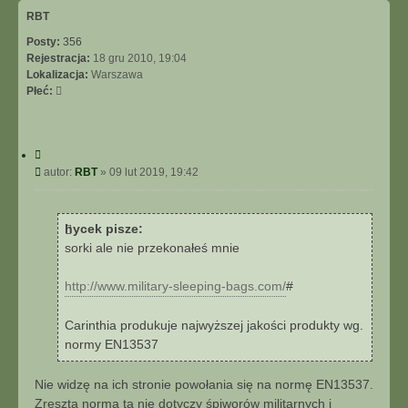
ó
RBT
r
Posty:
356
ę
Rejestracja:
18 gru 2010, 19:04
Lokalizacja:
Warszawa
Płeć:
C
y
P
autor:
RBT
»
09 lut 2019, 19:42
t
o
u
s
j
t
hycek pisze:
sorki ale nie przekonałeś mnie
http://www.military-sleeping-bags.com/
#
Carinthia produkuje najwyższej jakości produkty wg.
normy EN13537
Nie widzę na ich stronie powołania się na normę EN13537.
Zresztą norma ta nie dotyczy śpiworów militarnych i