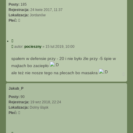
Posty:
185
Rejestracja:
24 kwie 2017, 11:37
Lokalizacja:
Jordanów
Płeć:
C
y
P
autor:
pocieszny
»
15 lut 2019, 10:00
t
o
u
s
spałem w defensie przy - 20 i nie było źle przy -5 śpie w
j
t
majtach bo zaciepło
ale też nie nosze tego na plecach bo masakra
N
a
g
ó
Jakub_P
r
Posty:
90
ę
Rejestracja:
19 wrz 2018, 22:24
Lokalizacja:
Dolny śląsk
Płeć: