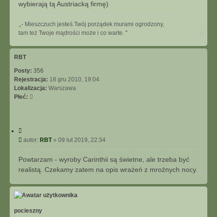
wybierają tą Austriacką firmę)
,,- Mieszczuch jesteś.Twój porządek murami ogrodzony,
N
tam też Twoje mądrości może i co warte. ''
a
g
ó
RBT
r
Posty:
356
ę
Rejestracja:
18 gru 2010, 19:04
Lokalizacja:
Warszawa
Płeć:
C
y
P
autor:
RBT
»
09 lut 2019, 22:34
t
o
u
s
Powtarzam - wyroby Carinthii są świetne, ale trzeba być
j
t
realistą. Czekamy zatem na opis wrażeń z mroźnych nocy.
N
a
g
ó
r
ę
pocieszny