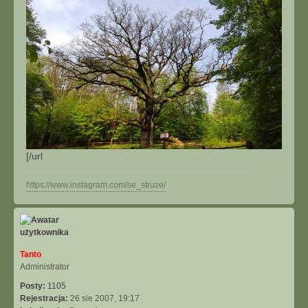
[/url
N
https://www.instagram.com/se_struze/
a
g
ó
r
ę
Tanto
Administrator
Posty:
1105
Rejestracja:
26 sie 2007, 19:17