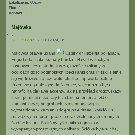
N
Lokalizacja:
Gorzów
I
Płeć:
E
S
Kontakt:
Z
k
A
o
Majówka
A
n
C
W
t
y
P
A
autor:
Dąb
»
07 maja 2024, 16:11
a
t
o
N
k
u
s
S
t
Majówka prawie udana
Cztery dni łażenia po lasach.
j
t
O
u
Pogoda dopisała, komary bardzo. Nawet w suchym
W
j
sosnowym lesie. Jednak w większości łaziliśmy w
A
s
okolicach dość podmokłych rzeki Ilanki oraz Pliszki. Fajnie
N
i
E
się wędrowało i obozowało, okolice naprawdę piękne.
ę
z
Przed wojną należące do Niemiec, więc można było
D
natrafić na ciekawe akcenty, jak na przykład drogowskazy
ą
leśne po niemiecku, czy też stare cmentarze. Gdzie
b
zamiast krzyży na grobach czasem pojawią się
wyrzeźbione w kamieniu ścięte pnie drzew, kościółki z
prawdziwym murem pruskim oraz wiele innych drobnych
śladów historii. Paliliśmy tylko mikro ogniska w
wykopanych prostokątnych dołkach. Ściółka była sucha,