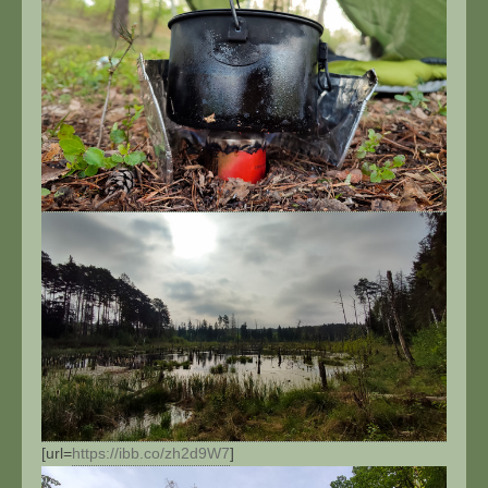
[url=
https://ibb.co/zh2d9W7
]