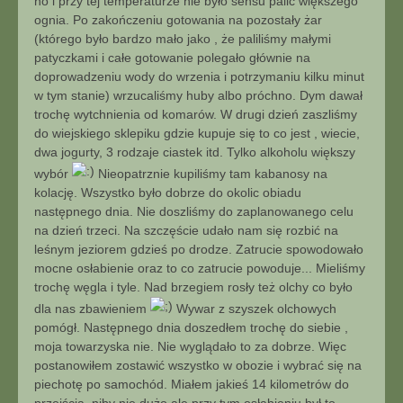
no i przy tej temperaturze nie było sensu palić większego
ognia. Po zakończeniu gotowania na pozostały żar
(którego było bardzo mało jako , że paliliśmy małymi
patyczkami i całe gotowanie polegało głównie na
doprowadzeniu wody do wrzenia i potrzymaniu kilku minut
w tym stanie) wrzucaliśmy huby albo próchno. Dym dawał
trochę wytchnienia od komarów. W drugi dzień zaszliśmy
do wiejskiego sklepiku gdzie kupuje się to co jest , wiecie,
dwa jogurty, 3 rodzaje ciastek itd. Tylko alkoholu większy
wybór
Nieopatrznie kupiliśmy tam kabanosy na
kolację. Wszystko było dobrze do okolic obiadu
następnego dnia. Nie doszliśmy do zaplanowanego celu
na dzień trzeci. Na szczęście udało nam się rozbić na
leśnym jeziorem gdzieś po drodze. Zatrucie spowodowało
mocne osłabienie oraz to co zatrucie powoduje... Mieliśmy
trochę węgla i tyle. Nad brzegiem rosły też olchy co było
dla nas zbawieniem
Wywar z szyszek olchowych
pomógł. Następnego dnia doszedłem trochę do siebie ,
moja towarzyska nie. Nie wyglądało to za dobrze. Więc
postanowiłem zostawić wszystko w obozie i wybrać się na
piechotę po samochód. Miałem jakieś 14 kilometrów do
przejścia, niby nie dużo ale przy tym osłabieniu był to