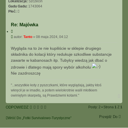
Lokalizacja:
Szczecin
Gadu Gadu:
1743064
Płeć:
Re: Majówka
C
y
P
autor:
Tanto
»
08 maja 2024, 04:12
t
o
u
s
Wygląda na to że nie kupiliście w sklepie drugiego
j
t
składnika do kolacji który redukuje szkodliwe substancje
zawarte w kabanosach itp. Tubylcy wiedzą jak dbać o
zdrowie i dlatego mają spory wybór alkoholu
Nie zazdroszczę
"...wszystkie koty z pyszczkami, które wyglądają, jakby ktoś
wkręcił je w imadło, a potem wielokrotnie walił młotkiem
N
owiniętym skarpetą, są Prawdziwmi kotami."
a
g
ODPOWIEDZ
Posty: 2 • Strona
1
Z
1
ó
r
Przejdź Do
ę
Wróć Do „Fotki Survivalowo-Turystyczne”