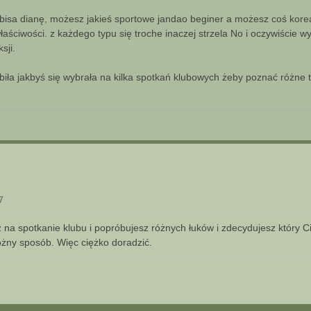
kbisa dianę, możesz jakieś sportowe jandao beginer a możesz coś kor
aściwości. z każdego typu się troche inaczej strzela No i oczywiście wy
sji.
biła jakbyś się wybrała na kilka spotkań klubowych żeby poznać różne t
7
sz na spotkanie klubu i popróbujesz różnych łuków i zdecydujesz który Ci
różny sposób. Więc ciężko doradzić.