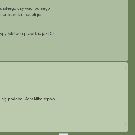
eańskiego czy wschodniego
bór marek i modeli jest
ypy łuków i sprawdzić jaki Ci
N
a
g
ó
r
ę
 się podoba. Jest kilka typów
N
a
g