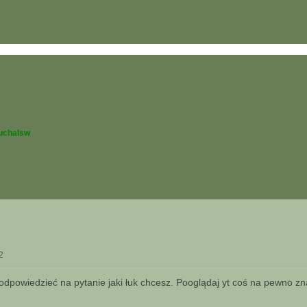
uchalsw
2
odpowiedzieć na pytanie jaki łuk chcesz. Pooglądaj yt coś na pewno zn