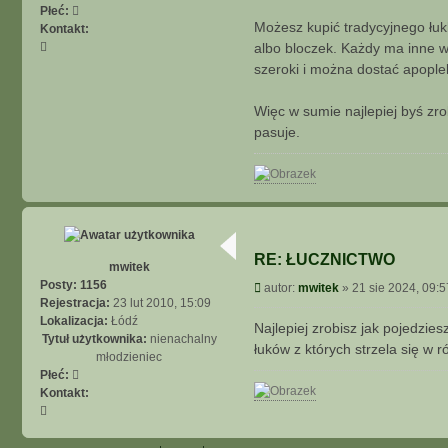
Płeć:
Możesz kupić tradycyjnego łu
Kontakt:
S
albo bloczek. Każdy ma inne wł
k
szeroki i można dostać apoplek
o
n
Więc w sumie najlepiej byś zro
t
pasuje.
a
k
t
u
j
s
i
RE: ŁUCZNICTWO
ę
mwitek
z
Posty:
1156
P
autor:
mwitek
»
21 sie 2024, 09:5
m
Rejestracja:
23 lut 2010, 15:09
o
w
Lokalizacja:
Łódź
s
Najlepiej zrobisz jak pojedzie
i
Tytuł użytkownika:
nienachalny
t
łuków z których strzela się w 
t
młodzieniec
e
Płeć:
k
Kontakt:
S
k
o