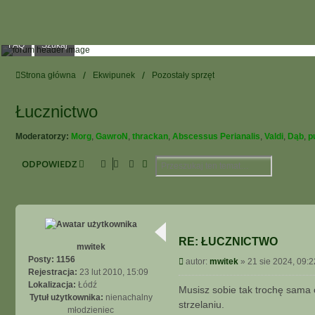
FAQ
Szukaj
Strona główna
Ekwipunek
Pozostały sprzęt
Łucznictwo
Moderatorzy:
Morg
,
GawroN
,
thrackan
,
Abscessus Perianalis
,
Valdi
,
Dąb
,
p
Szukaj
Wyszukiwanie Zaawansowane
ODPOWIEDZ
RE: ŁUCZNICTWO
mwitek
Posty:
1156
P
autor:
mwitek
»
21 sie 2024, 09:2
Rejestracja:
23 lut 2010, 15:09
o
Lokalizacja:
Łódź
s
Musisz sobie tak trochę sama 
Tytuł użytkownika:
nienachalny
t
strzelaniu.
młodzieniec