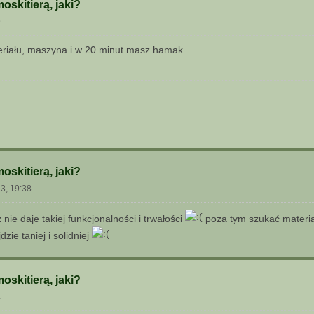
skitierą, jaki?
9
eriału, maszyna i w 20 minut masz hamak.
skitierą, jaki?
23, 19:38
 nie daje takiej funkcjonalności i trwałości
poza tym szukać materiał
zie taniej i solidniej
skitierą, jaki?
4