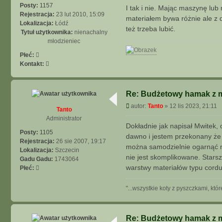
w
s
Posty:
1157
I tak i nie. Mając maszynę lu
i
t
Rejestracja:
23 lut 2010, 15:09
materiałem bywa różnie ale z d
t
Lokalizacja:
Łódź
też trzeba lubić.
e
Tytuł użytkownika:
nienachalny
k
młodzieniec
Płeć:
S
Kontakt:
k
o
n
Re: Budżetowy hamak z mo
t
P
autor:
Tanto
»
12 lis 2023, 21:11
a
Tanto
o
k
Administrator
s
Dokładnie jak napisał Mwitek,
t
t
Posty:
1105
u
dawno i jestem przekonany że 
Rejestracja:
26 sie 2007, 19:17
j
można samodzielnie ogarnąć 
Lokalizacja:
Szczecin
s
nie jest skomplikowane. Starsz
Gadu Gadu:
1743064
i
warstwy materiałów typu cordu
Płeć:
ę
z
"...wszystkie koty z pyszczkami, kt
m
w
i
t
Re: Budżetowy hamak z mo