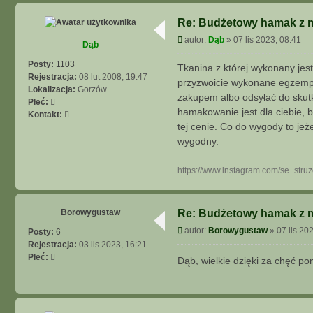
Re: Budżetowy hamak z mo
P
autor:
Dąb
»
07 lis 2023, 08:41
Dąb
o
s
Posty:
1103
Tkanina z której wykonany jest
t
Rejestracja:
08 lut 2008, 19:47
przyzwoicie wykonane egzempla
Lokalizacja:
Gorzów
zakupem albo odsyłać do skutk
Płeć:
hamakowanie jest dla ciebie, 
S
Kontakt:
tej cenie. Co do wygody to jeż
k
o
wygodny.
n
t
https://www.instagram.com/se_struz
a
k
t
Borowygustaw
Re: Budżetowy hamak z mo
u
j
P
autor:
Borowygustaw
»
07 lis 20
Posty:
6
s
o
Rejestracja:
03 lis 2023, 16:21
i
s
Płeć:
Dąb, wielkie dzięki za chęć 
ę
t
z
D
ą