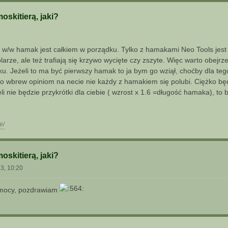
skitierą, jaki?
 w/w hamak jest całkiem w porządku. Tylko z hamakami Neo Tools jest ta
rze, ale też trafiają się krzywo wycięte czy zszyte. Więc warto obejr
u. Jeżeli to ma być pierwszy hamak to ja bym go wziął, choćby dla teg
bo wbrew opiniom na necie nie każdy z hamakiem się polubi. Ciężko bę
eli nie będzie przykrótki dla ciebie ( wzrost x 1.6 =długość hamaka), to
e/
skitierą, jaki?
23, 10:20
pomocy, pozdrawiam