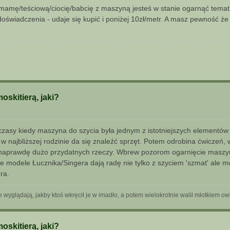
b mamę/teściową/ciocię/babcię z maszyną jesteś w stanie ogarnąć temat
oświadczenia - udaje się kupić i poniżej 10zł/metr. A masz pewność że z
skitierą, jaki?
 czasy kiedy maszyna do szycia była jednym z istotniejszych elementów
w najbliższej rodzinie da się znaleźć sprzęt. Potem odrobina ćwiczeń, 
naprawdę dużo przydatnych rzeczy. Wbrew pozorom ogarnięcie masz
e modele Łucznika/Singera dają radę nie tylko z szyciem 'szmat' ale m
ra.
óre wyglądają, jakby ktoś wkręcił je w imadło, a potem wielokrotnie walił młotkiem 
skitierą, jaki?