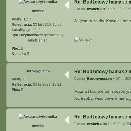
b
Re: Budżetowy hamak z mo
P
autor:
mwitek
»
07 lis 2023, 12:3
mwitek
o
s
Posty:
1157
Ja jestem za diy. Kawałek mat
t
Rejestracja:
23 lut 2010, 15:09
Lokalizacja:
Łódź
Tytuł użytkownika:
nienachalny
młodzieniec
Płeć:
S
Kontakt:
k
o
n
Borowygustaw
Re: Budżetowy hamak z mo
t
P
autor:
Borowygustaw
»
07 lis 20
Posty:
6
a
o
Rejestracja:
03 lis 2023, 16:21
k
s
Płeć:
t
Można i tak, ale ten sposób już
t
u
też trzeba, więc pewnie nie wyjd
j
s
i
Re: Budżetowy hamak z mo
ę
z
P
autor:
mwitek
»
08 lis 2023, 10:5
mwitek
m
o