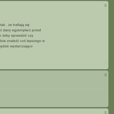
g
ó
r
ę
k , że trafiają się
zeć dany egzemplarz przed
o żeby sprawdzić czy
dzie znaleźć coś lepszego w
 będzie wystarczająco
N
a
g
ó
r
ę
N
a
g
ó