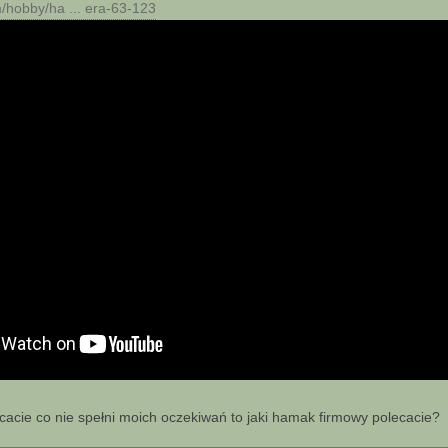
m/hobby/ha ... era-63-123
ecacie co nie spełni moich oczekiwań to jaki hamak firmowy polecacie?