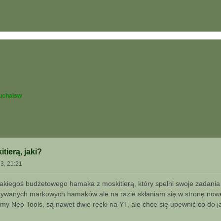
uchalsw
ierą, jaki?
23, 21:21
kiegoś budżetowego hamaka z moskitierą, który spełni swoje zadania i 
żywanych markowych hamaków ale na razie skłaniam się w stronę now
y Neo Tools, są nawet dwie recki na YT, ale chce się upewnić co do jak