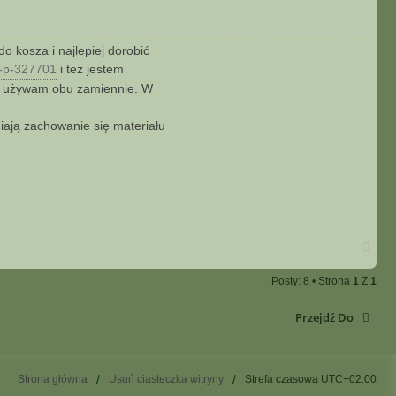
ę
o kosza i najlepiej dorobić
R-p-327701
i też jestem
eż używam obu zamiennie. W
iają zachowanie się materiału
N
a
g
Posty: 8 • Strona
1
Z
1
ó
r
ę
Przejdź Do
Strona główna
Usuń ciasteczka witryny
Strefa czasowa
UTC+02:00