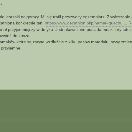
06
 jest taki najgorszy. Mi się trafił przyzwoity egzemplarz. Zawieszenie d
athlona konkretnie ten:
https://www.decathlon.pl/p/hamak-quechu ... 
riał przyjemniejszy w dotyku. Jednakowoż nie posiada moskitiery tot
ównież do kosza.
hamaków które są zszyte wzdłużnie z kilku pasów materiału, szwy zmien
t przyjemne.