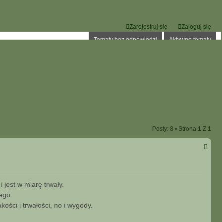
Zarejestruj się
Zaloguj się
Tematy bez odpowiedzi
Aktywne tematy
Posty: 8 • Strona
1
Z
1
jest w miarę trwały.
ego.
ości i trwałości, no i wygody.