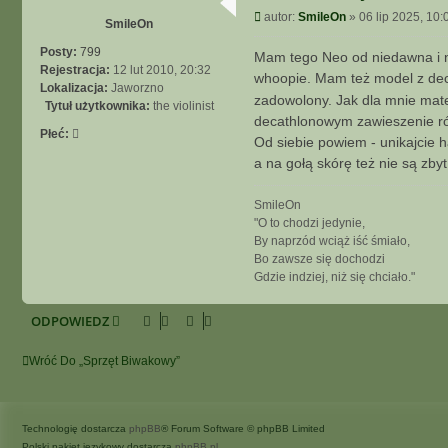
e
P
autor:
SmileOn
»
06 lip 2025, 10:
k
SmileOn
o
s
Posty:
799
Mam tego Neo od niedawna i nie
t
Rejestracja:
12 lut 2010, 20:32
whoopie. Mam też model z dec
Lokalizacja:
Jaworzno
zadowolony. Jak dla mnie mate
Tytuł użytkownika:
the violinist
decathlonowym zawieszenie r
Płeć:
Od siebie powiem - unikajcie 
a na gołą skórę też nie są zby
SmileOn
"O to chodzi jedynie,
By naprzód wciąż iść śmiało,
Bo zawsze się dochodzi
Gdzie indziej, niż się chciało."
ODPOWIEDZ
Wróć Do „Sprzęt Biwakowy”
Technologię dostarcza
phpBB
® Forum Software © phpBB Limited
Polski pakiet językowy dostarcza
phpBB.pl