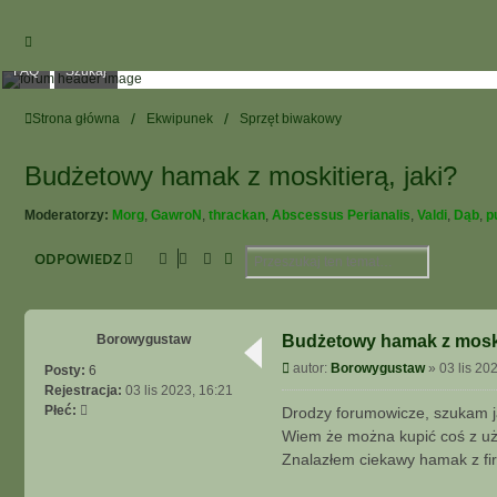
FAQ
Szukaj
Strona główna
Ekwipunek
Sprzęt biwakowy
Budżetowy hamak z moskitierą, jaki?
Moderatorzy:
Morg
,
GawroN
,
thrackan
,
Abscessus Perianalis
,
Valdi
,
Dąb
,
p
Szukaj
Wyszukiwanie Zaawansowane
ODPOWIEDZ
Borowygustaw
Budżetowy hamak z moskit
P
autor:
Borowygustaw
»
03 lis 20
Posty:
6
o
Rejestracja:
03 lis 2023, 16:21
s
Płeć:
Drodzy forumowicze, szukam ja
t
Wiem że można kupić coś z u
Znalazłem ciekawy hamak z firm