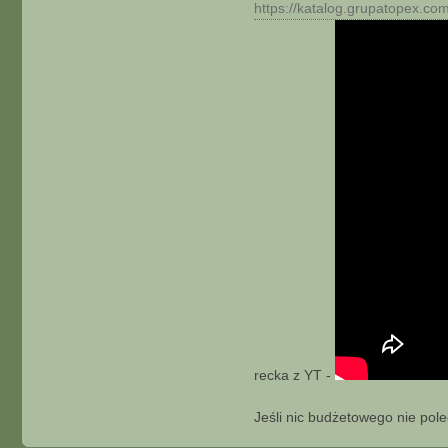
https://katalog.grupatopex.co
recka z YT -
Jeśli nic budżetowego nie pol