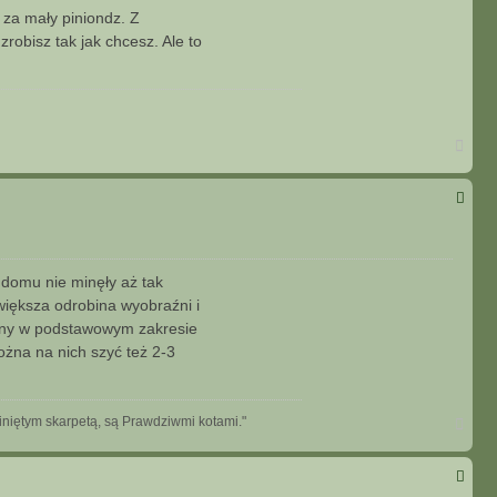
 za mały piniondz. Z
robisz tak jak chcesz. Ale to
N
a
g
ó
r
ę
 domu nie minęły aż tak
większa odrobina wyobraźni i
yny w podstawowym zakresie
ożna na nich szyć też 2-3
N
owiniętym skarpetą, są Prawdziwmi kotami."
a
g
ó
r