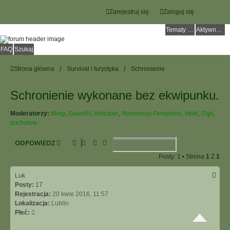
Zarejestruj się
Zaloguj się
Tematy bez odpowiedzi
Aktywne tematy
FAQ
Szukaj
Strona główna
Survival i turystyka
Schronienie
Schronienie wykonane bez ekwipunku.
Moderatorzy:
Morg
,
GawroN
,
thrackan
,
Abscessus Perianalis
,
Valdi
,
Dąb
,
puchalsw
Szukaj
Wyszukiwanie Zaawansowane
ODPOWIEDZ
Posty: 1 • Strona
1
Z
1
Luk
Posty:
17
Rejestracja:
20 kwie 2016, 11:57
Lokalizacja:
Lublin
Płeć: