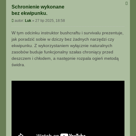
Schronienie wykonane
bez ekwipunku.
P
autor:
Luk
»
27 lip 2025, 18:58
o
s
W tym odcinku instruktor bushcraftu i survivalu prezentuje,
t
jak poradzić sobie w dziczy bez żadnych narzędzi czy
ekwipunku. Z wykorzystaniem wyłącznie naturalnych
zasobów buduje funkcjonalny szałas chroniący przed
deszczem i chłodem, a następnie rozpala ogień metodą
świdra.