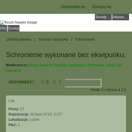
Zarejestruj się
Zaloguj się
Tematy bez odpowiedzi
Aktywne tematy
FAQ
Szukaj
Strona główna
Survival i turystyka
Schronienie
Schronienie wykonane bez ekwipunku.
Moderatorzy:
Morg
,
GawroN
,
thrackan
,
Abscessus Perianalis
,
Valdi
,
Dąb
,
puchalsw
Szukaj
Wyszukiwanie Zaawansowane
ODPOWIEDZ
Posty: 1 • Strona
1
Z
1
Luk
Posty:
17
Rejestracja:
20 kwie 2016, 11:57
Lokalizacja:
Lublin
Płeć: