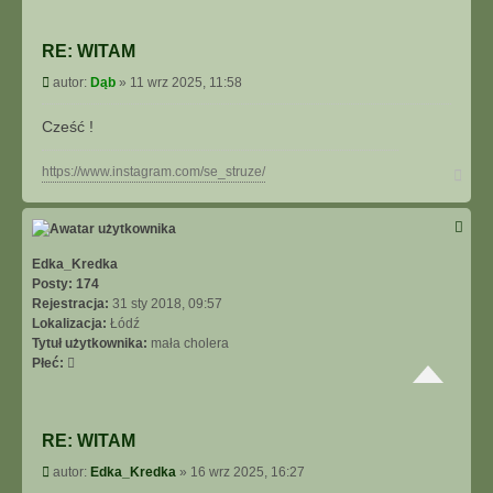
o
n
RE: WITAM
t
a
P
autor:
Dąb
»
11 wrz 2025, 11:58
k
o
t
s
Cześć !
u
t
j
s
N
https://www.instagram.com/se_struze/
a
i
g
ę
ó
z
r
D
ę
Edka_Kredka
ą
Posty:
174
b
Rejestracja:
31 sty 2018, 09:57
Lokalizacja:
Łódź
Tytuł użytkownika:
mała cholera
Płeć:
RE: WITAM
P
autor:
Edka_Kredka
»
16 wrz 2025, 16:27
o