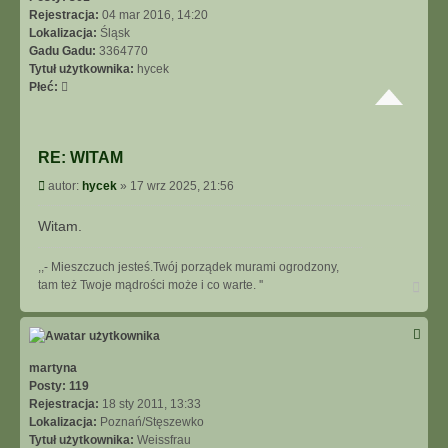
Rejestracja:
04 mar 2016, 14:20
Lokalizacja:
Śląsk
Gadu Gadu:
3364770
Tytuł użytkownika:
hycek
Płeć:
RE: WITAM
P
autor:
hycek
»
17 wrz 2025, 21:56
o
s
Witam.
t
,,- Mieszczuch jesteś.Twój porządek murami ogrodzony,
N
tam też Twoje mądrości może i co warte. ''
a
g
ó
r
ę
martyna
Posty:
119
Rejestracja:
18 sty 2011, 13:33
Lokalizacja:
Poznań/Stęszewko
Tytuł użytkownika:
Weissfrau