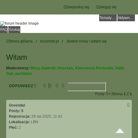
Zarejestruj się
Zaloguj się
Tematy bez odpowiedzi
Aktywne tematy
FAQ
Szukaj
Strona główna
reconnet.pl
Jestem nowy i witam się
Witam
Moderatorzy:
Morg
,
GawroN
,
thrackan
,
Abscessus Perianalis
,
Valdi
,
Dąb
,
puchalsw
Szukaj
Wyszukiwanie Zaawansowane
ODPOWIEDZ
Posty: 5 • Strona
1
Z
1
Greendal
Posty:
5
Rejestracja:
29 sie 2025, 11:42
Lokalizacja:
LBN
Płeć: