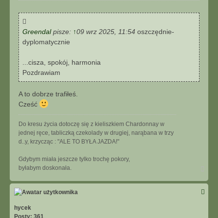
s
t
Greendal
pisze:
↑
09 wrz 2025, 11:54
oszczędnie-
dyplomatycznie
...cisza, spokój, harmonia
Pozdrawiam
A to dobrze trafiłeś.
Cześć
Do kresu życia dotoczę się z kieliszkiem Chardonnay w
jednej ręce, tabliczką czekolady w drugiej, narąbana w trzy
d..y, krzycząc : "ALE TO BYŁA JAZDA!"
Gdybym miała jeszcze tylko trochę pokory,
N
byłabym doskonała.
a
g
ó
r
ę
hycek
Posty:
361