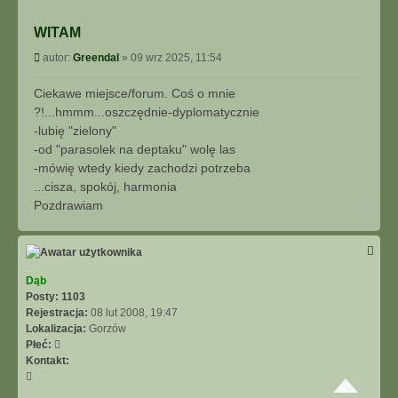
WITAM
P
autor:
Greendal
»
09 wrz 2025, 11:54
o
s
Ciekawe miejsce/forum. Coś o mnie
t
?!...hmmm...oszczędnie-dyplomatycznie
-lubię "zielony"
-od "parasolek na deptaku" wolę las
-mówię wtedy kiedy zachodzi potrzeba
...cisza, spokój, harmonia
Pozdrawiam
N
a
g
ó
r
ę
Dąb
Posty:
1103
Rejestracja:
08 lut 2008, 19:47
Lokalizacja:
Gorzów
Płeć:
Kontakt:
S
k