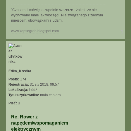
"Czasem- i mówię to zupełnie szczerze - żal mi, że nie
wychowano mnie jak włóczęgi. Nie związanego z żadnym
miejscem, obowiązkami i ludźmi.
N
www.kopsegrob.blogspot.com
a
g
ó
r
ę
Edka_Kredka
Posty:
174
Rejestracja:
31 sty 2018, 09:57
Lokalizacja:
Łódź
Tytuł użytkownika:
mała cholera
Płeć:
Re: Rower z
napędem/wspomaganiem
elektrycznym