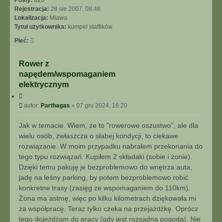
Posty:
820
N
Rejestracja:
28 sie 2007, 08:46
I
Lokalizacja:
Mława
E
Tytuł użytkownika:
kumpel staffików
Z
Płeć:
A
A
W
Rower z
A
napędem/wspomaganiem
N
elektrycznym
S
C
O
y
P
autor:
Parthagas
»
07 gru 2024, 16:20
W
t
o
A
u
s
N
Jak w temacie. Wiem, że to "rowerowe oszustwo", ale dla
j
t
E
wielu osób, zwłaszcza o słabej kondycji, to ciekawe
rozwiązanie. W moim przypadku nabrałem przekonania do
tego typu rozwiązań. Kupiłem 2 składaki (sobie i żonie).
Dzięki temu pakuję je bezproblemowo do wnętrza auta,
jadę na leśny parking, by potem bezproblemowo robić
konkretne trasy (zasięg ze wspomaganiem do 110km).
Żona ma astmę, więc po kilku kilometrach dziękowała mi
za współpracę. Teraz tylko czeka na przejażdżkę. Oprócz
tego dojeżdżam do pracy (gdy jest rozsądna pogoda). Nie