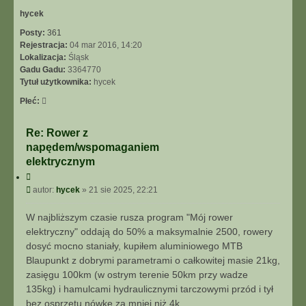
r
ę
hycek
Posty:
361
Rejestracja:
04 mar 2016, 14:20
Lokalizacja:
Śląsk
Gadu Gadu:
3364770
Tytuł użytkownika:
hycek
Płeć:
Re: Rower z
napędem/wspomaganiem
elektrycznym
C
y
P
autor:
hycek
»
21 sie 2025, 22:21
t
o
u
s
W najbliższym czasie rusza program "Mój rower
j
t
elektryczny" oddają do 50% a maksymalnie 2500, rowery
dosyć mocno staniały, kupiłem aluminiowego MTB
Blaupunkt z dobrymi parametrami o całkowitej masie 21kg,
zasięgu 100km (w ostrym terenie 50km przy wadze
135kg) i hamulcami hydraulicznymi tarczowymi przód i tył
bez osprzętu nówkę za mniej niż 4k.