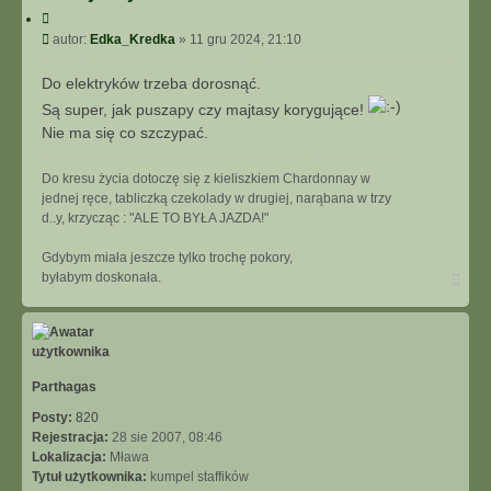
C
y
P
autor:
Edka_Kredka
»
11 gru 2024, 21:10
t
o
u
s
Do elektryków trzeba dorosnąć.
j
t
Są super, jak puszapy czy majtasy korygujące!
Nie ma się co szczypać.
Do kresu życia dotoczę się z kieliszkiem Chardonnay w
jednej ręce, tabliczką czekolady w drugiej, narąbana w trzy
d..y, krzycząc : "ALE TO BYŁA JAZDA!"
Gdybym miała jeszcze tylko trochę pokory,
N
byłabym doskonała.
a
g
ó
r
ę
Parthagas
Posty:
820
Rejestracja:
28 sie 2007, 08:46
Lokalizacja:
Mława
Tytuł użytkownika:
kumpel staffików