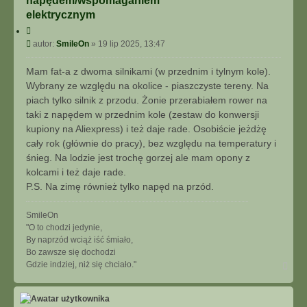
napędem/wspomaganiem
elektrycznym
C
y
P
autor:
SmileOn
»
19 lip 2025, 13:47
t
o
u
s
Mam fat-a z dwoma silnikami (w przednim i tylnym kole).
j
t
Wybrany ze względu na okolice - piaszczyste tereny. Na
piach tylko silnik z przodu. Żonie przerabiałem rower na
taki z napędem w przednim kole (zestaw do konwersji
kupiony na Aliexpress) i też daje rade. Osobiście jeżdżę
cały rok (głównie do pracy), bez względu na temperatury i
śnieg. Na lodzie jest trochę gorzej ale mam opony z
kolcami i też daje rade.
P.S. Na zimę również tylko napęd na przód.
SmileOn
"O to chodzi jedynie,
By naprzód wciąż iść śmiało,
Bo zawsze się dochodzi
N
Gdzie indziej, niż się chciało."
a
g
ó