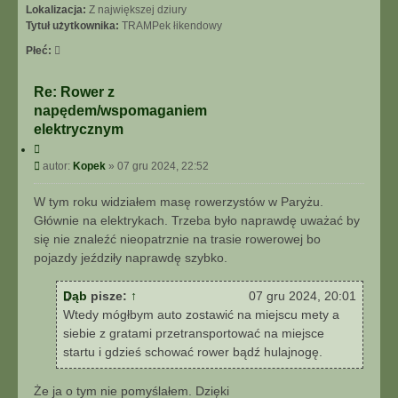
Lokalizacja:
Z największej dziury
Tytuł użytkownika:
TRAMPek łikendowy
Płeć:
Re: Rower z
napędem/wspomaganiem
elektrycznym
C
y
P
autor:
Kopek
»
07 gru 2024, 22:52
t
o
u
s
W tym roku widziałem masę rowerzystów w Paryżu.
j
t
Głównie na elektrykach. Trzeba było naprawdę uważać by
się nie znaleźć nieopatrznie na trasie rowerowej bo
pojazdy jeździły naprawdę szybko.
Dąb
pisze:
↑
07 gru 2024, 20:01
Wtedy mógłbym auto zostawić na miejscu mety a
siebie z gratami przetransportować na miejsce
startu i gdzieś schować rower bądź hulajnogę.
Że ja o tym nie pomyślałem. Dzięki