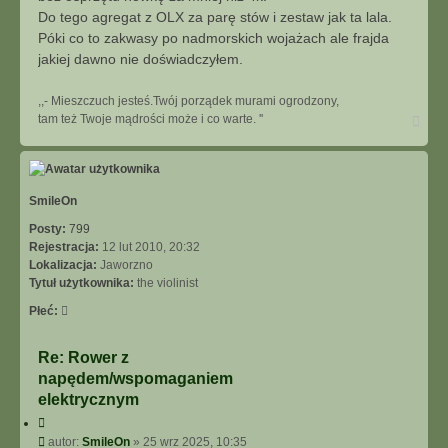
Do tego agregat z OLX za parę stów i zestaw jak ta lala.
Póki co to zakwasy po nadmorskich wojażach ale frajda
jakiej dawno nie doświadczyłem.
,,- Mieszczuch jesteś.Twój porządek murami ogrodzony,
N
tam też Twoje mądrości może i co warte. ''
a
g
ó
r
ę
SmileOn
Posty:
799
Rejestracja:
12 lut 2010, 20:32
Lokalizacja:
Jaworzno
Tytuł użytkownika:
the violinist
Płeć:
Re: Rower z
napędem/wspomaganiem
elektrycznym
C
y
P
autor:
SmileOn
»
25 wrz 2025, 10:35