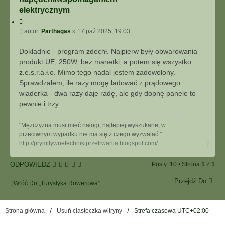
elektrycznym
C
y
P
autor:
Parthagas
»
17 paź 2025, 19:03
t
o
u
s
Dokładnie - program zdechł. Najpierw były obwarowania -
j
t
produkt UE, 250W, bez manetki, a potem się wszystko
z.e.s.r.a.ł.o. Mimo tego nadal jestem zadowolony.
Sprawdzałem, ile razy mogę ładować z prądowego
wiaderka - dwa razy daje radę, ale gdy dopnę panele to
pewnie i trzy.
"Mężczyzna musi mieć nałogi, najlepiej wyszukane, w
przeciwnym wypadku nie ma się z czego wyzwalać."
N
http://prymitywnetechnikiprzetrwania.blogspot.com/
a
g
ODPOWIEDZ
Posty: 10 • Strona
1
Z
1
ó
r
Przejdź Do
ę
Wróć Do „Turystyka Rowerowa”
Strona główna
Usuń ciasteczka witryny
Strefa czasowa
UTC+02:00