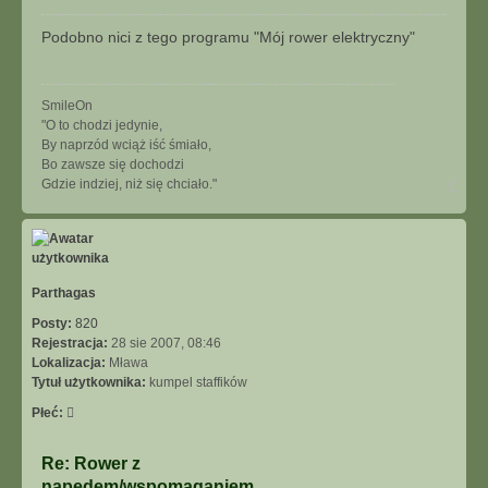
t
o
u
s
Podobno nici z tego programu "Mój rower elektryczny"
j
t
SmileOn
"O to chodzi jedynie,
By naprzód wciąż iść śmiało,
Bo zawsze się dochodzi
N
Gdzie indziej, niż się chciało."
a
g
ó
r
ę
Parthagas
Posty:
820
Rejestracja:
28 sie 2007, 08:46
Lokalizacja:
Mława
Tytuł użytkownika:
kumpel staffików
Płeć:
Re: Rower z
napędem/wspomaganiem