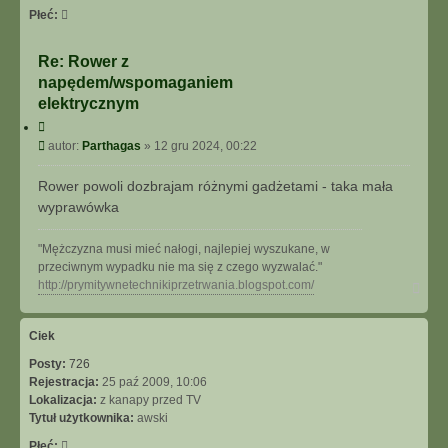
Płeć:
Re: Rower z
napędem/wspomaganiem
elektrycznym
C
y
P
autor:
Parthagas
»
12 gru 2024, 00:22
t
o
u
s
Rower powoli dozbrajam różnymi gadżetami - taka mała
j
t
wyprawówka
"Mężczyzna musi mieć nałogi, najlepiej wyszukane, w
przeciwnym wypadku nie ma się z czego wyzwalać."
N
http://prymitywnetechnikiprzetrwania.blogspot.com/
a
g
ó
Ciek
r
Posty:
726
ę
Rejestracja:
25 paź 2009, 10:06
Lokalizacja:
z kanapy przed TV
Tytuł użytkownika:
awski
Płeć: