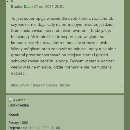
C
t
y
P
autor:
Dąb
»
07 gru 2024, 20:01
u
t
o
j
u
s
To jest super opcja właśnie dla osób które z racji chorób
j
s
t
czy wieku, nie dają rady na normalnym rowerze jeździć.
i
Sam zastanawiam się nad takim rowerem , bądź jakąś
ę
hulajnogą. W kontekście transportu, ze względu na
z
D
komunikację zbiorową która u nas jest strasznie słaba.
ą
Wtedy mógłbym auto zostawić na miejscu mety a siebie z
b
gratami przetransportować na miejsce startu i gdzieś
schować rower bądź hulajnogę. Byłbym w stanie dotrzeć
wtedy w fajne miejsca, gdzie normalnie nie mam szans
dotrzeć.
N
https://www.instagram.com/se_struze/
a
g
ó
r
ę
Kopek
Posty:
1060
Rejestracja:
10 mar 2009, 11:00