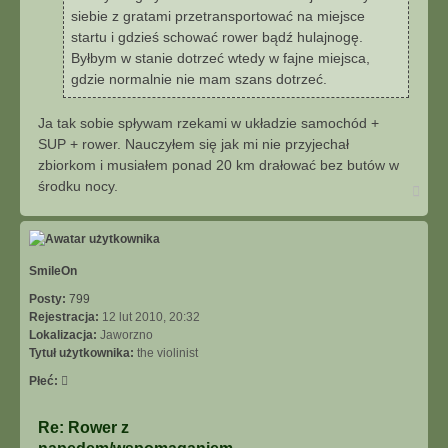
siebie z gratami przetransportować na miejsce
startu i gdzieś schować rower bądź hulajnogę.
Byłbym w stanie dotrzeć wtedy w fajne miejsca,
gdzie normalnie nie mam szans dotrzeć.
Ja tak sobie spływam rzekami w układzie samochód +
SUP + rower. Nauczyłem się jak mi nie przyjechał
zbiorkom i musiałem ponad 20 km drałować bez butów w
środku nocy.
N
a
g
ó
r
ę
SmileOn
Posty:
799
Rejestracja:
12 lut 2010, 20:32
Lokalizacja:
Jaworzno
Tytuł użytkownika:
the violinist
Płeć:
Re: Rower z