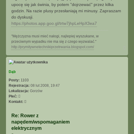
upocę się jak świnia, by potem "dojrzewać" przez kilka
godzin. Na razie plusy przesłaniają mi minusy. Zapraszam
do dyskusji.
https://photos.app.goo.gl/trtw7jhpLeHpX3ea7
"Mężczyzna musi mieć nałogi, najlepiej wyszukane, w
przeciwnym wypadku nie ma się z czego wyzwalać."
N
http://prymitywnetechnikiprzetrwania.blogspot.com/
a
g
ó
r
ę
Dąb
Posty:
1103
Rejestracja:
08 lut 2008, 19:47
Lokalizacja:
Gorzów
Płeć:
S
Kontakt:
k
o
Re: Rower z
n
napędem/wspomaganiem
t
elektrycznym
a
k