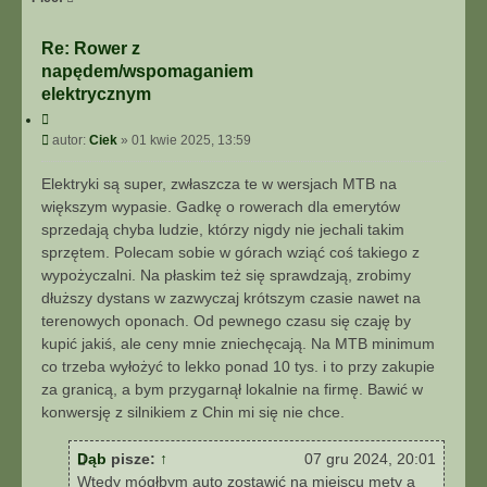
Re: Rower z
napędem/wspomaganiem
elektrycznym
C
y
P
autor:
Ciek
»
01 kwie 2025, 13:59
t
o
u
s
Elektryki są super, zwłaszcza te w wersjach MTB na
j
t
większym wypasie. Gadkę o rowerach dla emerytów
sprzedają chyba ludzie, którzy nigdy nie jechali takim
sprzętem. Polecam sobie w górach wziąć coś takiego z
wypożyczalni. Na płaskim też się sprawdzają, zrobimy
dłuższy dystans w zazwyczaj krótszym czasie nawet na
terenowych oponach. Od pewnego czasu się czaję by
kupić jakiś, ale ceny mnie zniechęcają. Na MTB minimum
co trzeba wyłożyć to lekko ponad 10 tys. i to przy zakupie
za granicą, a bym przygarnął lokalnie na firmę. Bawić w
konwersję z silnikiem z Chin mi się nie chce.
Dąb
pisze:
↑
07 gru 2024, 20:01
Wtedy mógłbym auto zostawić na miejscu mety a