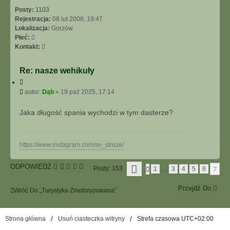
Posty:
1103
Rejestracja:
08 lut 2008, 19:47
Lokalizacja:
Gorzów
Płeć:
S
Kontakt:
k
o
Re: nasze wehikuły
n
C
t
y
P
autor:
Dąb
»
19 paź 2025, 17:14
a
t
o
k
u
s
t
Jaka długość spania wychodzi w tym dasterze?
j
t
u
j
s
N
https://www.instagram.com/se_struze/
i
a
ę
g
S
z
ODPOWIEDZ
7
Posty: 153
P
1
…
3
4
5
6
ó
T
D
O
r
R
P
ą
ę
O
Przejdź Do
R
Wróć Do „Turystyka Zmotoryzowana”
b
N
Z
A
E
7
D
Z
Strona główna
Usuń ciasteczka witryny
Strefa czasowa
UTC+02:00
N
7
I