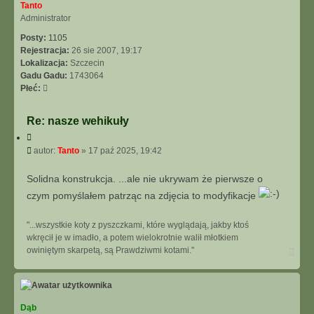
Tanto
Administrator
Posty:
1105
Rejestracja:
26 sie 2007, 19:17
Lokalizacja:
Szczecin
Gadu Gadu:
1743064
Płeć:
Re: nasze wehikuły
C
y
P
autor:
Tanto
»
17 paź 2025, 19:42
t
o
u
s
Solidna konstrukcja. ...ale nie ukrywam że pierwsze o
j
t
czym pomyślałem patrząc na zdjęcia to modyfikacje
"...wszystkie koty z pyszczkami, które wyglądają, jakby ktoś
wkręcił je w imadło, a potem wielokrotnie walił młotkiem
N
owiniętym skarpetą, są Prawdziwmi kotami."
a
g
ó
r
ę
Dąb