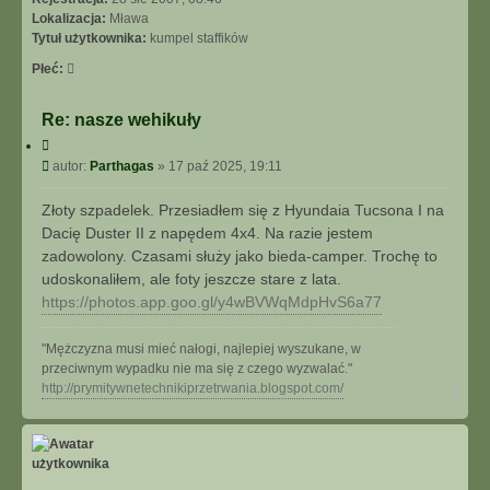
I
Lokalizacja:
Mława
E
Tytuł użytkownika:
kumpel staffików
Z
A
Płeć:
A
W
Re: nasze wehikuły
A
C
N
y
S
P
autor:
Parthagas
»
17 paź 2025, 19:11
t
O
o
u
W
s
Złoty szpadelek. Przesiadłem się z Hyundaia Tucsona I na
j
A
t
Dacię Duster II z napędem 4x4. Na razie jestem
N
zadowolony. Czasami służy jako bieda-camper. Trochę to
E
udoskonaliłem, ale foty jeszcze stare z lata.
https://photos.app.goo.gl/y4wBVWqMdpHvS6a77
"Mężczyzna musi mieć nałogi, najlepiej wyszukane, w
przeciwnym wypadku nie ma się z czego wyzwalać."
N
http://prymitywnetechnikiprzetrwania.blogspot.com/
a
g
ó
r
ę