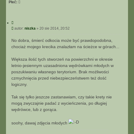
Płeć:
C
y
P
autor:
niszka
»
20 sie 2014, 20:52
t
o
u
s
No dobra, śmierć odkocia może być prawdopodobna,
j
t
chociaż mojego krecika znalazłam na ścieżce w górach...
Większa ilość tych stworzeń na powierzchni w okresie
letnio-jesiennym uzasadniona wędrówkami młodych w
poszukiwaniu własnego terytorium. Brak możliwości
czmychnięcia przed niebezpieczeństwem też dość
logiczny.
Tak się tylko jeszcze zastanawiam, czy takie krety nie
mogą zwyczajnie padać z wycieńczenia, po długiej
wędrówce, lub z gorąca.
soohy, dawaj zdjęcia młodych