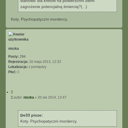
stanowić dla kretów na powierzchni ziemi
zagrożenie potencjalną śmiercią?(...)
Koty. Psychopatyczni mordercy.
N
a
g
ó
r
ę
niszka
Posty:
294
Rejestracja:
16 maja 2013, 12:32
Lokalizacja:
z pomiędzy
Płeć:
C
y
P
autor:
niszka
»
20 sie 2014, 13:47
t
o
u
s
j
t
tre33 pisze:
Koty. Psychopatyczni mordercy.