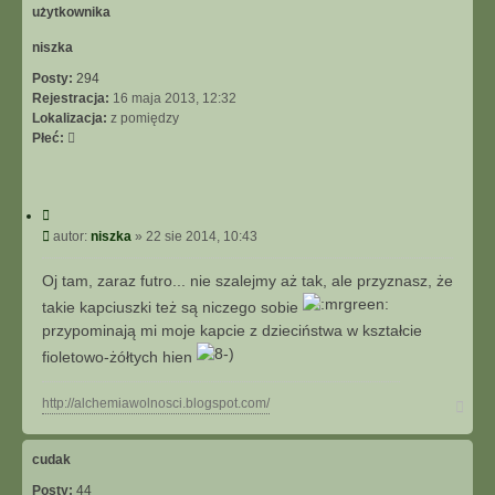
r
ę
niszka
Posty:
294
Rejestracja:
16 maja 2013, 12:32
Lokalizacja:
z pomiędzy
Płeć:
C
y
P
autor:
niszka
»
22 sie 2014, 10:43
t
o
u
s
Oj tam, zaraz futro... nie szalejmy aż tak, ale przyznasz, że
j
t
takie kapciuszki też są niczego sobie
przypominają mi moje kapcie z dzieciństwa w kształcie
fioletowo-żółtych hien
N
http://alchemiawolnosci.blogspot.com/
a
g
ó
cudak
r
Posty:
44
ę