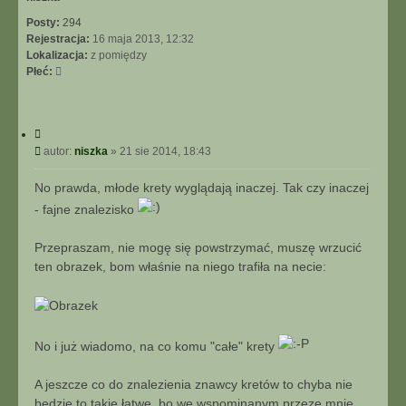
Posty:
294
Rejestracja:
16 maja 2013, 12:32
Lokalizacja:
z pomiędzy
Płeć:
C
y
P
autor:
niszka
»
21 sie 2014, 18:43
t
o
u
s
No prawda, młode krety wyglądają inaczej. Tak czy inaczej
j
t
- fajne znalezisko
Przepraszam, nie mogę się powstrzymać, muszę wrzucić
ten obrazek, bom właśnie na niego trafiła na necie:
No i już wiadomo, na co komu "całe" krety
A jeszcze co do znalezienia znawcy kretów to chyba nie
będzie to takie łatwe, bo we wspominanym przeze mnie