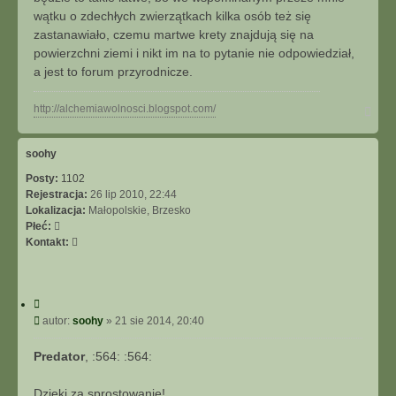
wątku o zdechłych zwierzątkach kilka osób też się
zastanawiało, czemu martwe krety znajdują się na
powierzchni ziemi i nikt im na to pytanie nie odpowiedział,
a jest to forum przyrodnicze.
N
http://alchemiawolnosci.blogspot.com/
a
g
ó
soohy
r
Posty:
1102
ę
Rejestracja:
26 lip 2010, 22:44
Lokalizacja:
Małopolskie, Brzesko
Płeć:
S
Kontakt:
k
o
n
C
t
y
P
autor:
soohy
»
21 sie 2014, 20:40
a
t
o
k
u
s
t
Predator
, :564: :564:
j
t
u
j
Dzięki za sprostowanie!