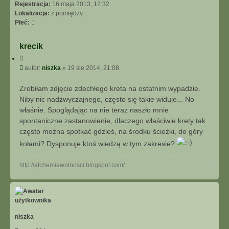
N
Rejestracja:
16 maja 2013, 12:32
I
Lokalizacja:
z pomiędzy
E
Płeć:
Z
A
krecik
A
C
W
y
P
A
autor:
niszka
»
19 sie 2014, 21:08
t
o
N
u
s
S
Zrobiłam zdjęcie zdechłego kreta na ostatnim wypadzie.
j
t
O
Niby nic nadzwyczajnego, często się takie widuje... No
W
właśnie. Spoglądając na nie teraz naszło mnie
A
spontaniczne zastanowienie, dlaczego właściwie krety tak
N
często można spotkać gdzieś, na środku ścieżki, do góry
E
kołami? Dysponuje ktoś wiedzą w tym zakresie?
N
http://alchemiawolnosci.blogspot.com/
a
g
ó
r
ę
niszka