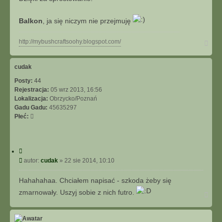
s
i
Balkon
, ja się niczym nie przejmuję
ę
z
s
N
http://mybushcraftsoohy.blogspot.com/
o
a
o
g
ó
h
cudak
r
y
Posty:
44
ę
Rejestracja:
05 wrz 2013, 16:56
Lokalizacja:
Obrzycko/Poznań
Gadu Gadu:
45635297
Płeć:
C
y
P
autor:
cudak
»
22 sie 2014, 10:10
t
o
u
s
Hahahahaa. Chciałem napisać - szkoda żeby się
j
t
zmarnowały. Uszyj sobie z nich futro.
N
a
g
ó