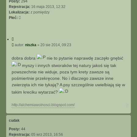
Posty:
294
Rejestracja:
16 maja 2013, 12:32
Lokalizacja:
z pomiędzy
Płeć:
C
y
P
autor:
niszka
»
20 sie 2014, 09:23
t
o
u
s
dobra dobra
nie to pytanie naprawdę zaczęło gnębić
j
t
myszy i innych stworaków tej natury jakoś się tak
powszechnie nie widuje, poza tym krety zawsze są
pośmiertnie przekręcone. No i dlaczego zawsze inne
zwierzęta ich nie tykają? A psy szczególnie uwielbiają się w
takim kreciku wytarzać?
N
http://alchemiawolnosci.blogspot.com/
a
g
ó
cudak
r
Posty:
44
ę
Rejestracja:
05 wrz 2013, 16:56