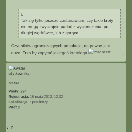
o
u
s
j
t
Tak się tylko jeszcze zastanawiam, czy takie krety
nie mogą zwyczajnie padać z wycieńczenia, po
długiej wędrówce, lub z gorąca.
Czynników ograniczających populacje, na pewno jest
dużo. Trza by zapytać jakiegoś kretologa
N
a
g
ó
r
ę
niszka
Posty:
294
Rejestracja:
16 maja 2013, 12:32
Lokalizacja:
z pomiędzy
Płeć:
C