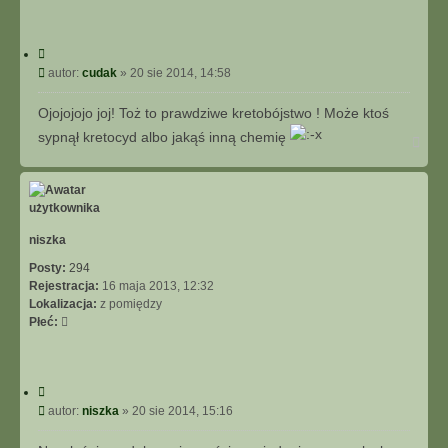
C
y
P
autor:
cudak
»
20 sie 2014, 14:58
t
o
u
s
Ojojojojo joj! Toż to prawdziwe kretobójstwo ! Może ktoś
j
t
sypnął kretocyd albo jakąś inną chemię
N
a
g
ó
r
ę
niszka
Posty:
294
Rejestracja:
16 maja 2013, 12:32
Lokalizacja:
z pomiędzy
Płeć:
C
y
P
autor:
niszka
»
20 sie 2014, 15:16
t
o
u
s