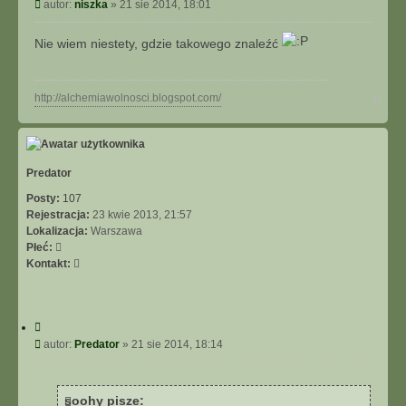
y
P
autor:
niszka
»
21 sie 2014, 18:01
t
o
u
s
Nie wiem niestety, gdzie takowego znaleźć
j
t
N
http://alchemiawolnosci.blogspot.com/
a
g
ó
r
ę
Predator
Posty:
107
Rejestracja:
23 kwie 2013, 21:57
Lokalizacja:
Warszawa
Płeć:
S
Kontakt:
k
o
n
C
t
y
P
autor:
Predator
»
21 sie 2014, 18:14
a
t
o
k
u
s
t
j
t
u
soohy pisze: