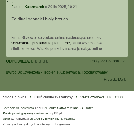
C
y
P
autor:
Kaczmarek
»
20 lis 2025, 10:21
t
o
u
s
Za długi ogonek i biały brzuch.
j
t
Firma Skyxxxtor sprzedaje online następujące produkty:
serwosilniki
,
przekładnie planetarne
, silniki wrzecionowe,
N
silniki krokowe. W razie potrzeby można je nabyć online.
a
g
ODPOWIEDZ
Posty: 22 • Strona
1
Z
1
ó
r
ę
Wróć Do „Zwierzęta - Tropienie, Obserwacja, Fotografowanie”
Przejdź Do
Strona główna
Usuń ciasteczka witryny
Strefa czasowa
UTC+02:00
Technologię dostarcza
phpBB
® Forum Software © phpBB Limited
Polski pakiet językowy dostarcza
phpBB.pl
Style
we_universal
created by INVENTEA & v12mike
Zasady ochrony danych osobowych
|
Regulamin