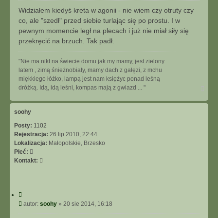
u
s
Widziałem kiedyś kreta w agonii - nie wiem czy otruty czy
j
t
co, ale "szedł" przed siebie turlając się po prostu. I w
pewnym momencie legł na plecach i już nie miał siły się
przekręcić na brzuch. Tak padł.
"Nie ma nikt na świecie domu jak my mamy, jest zielony
latem , zimą śnieżnobiały, mamy dach z gałęzi, z mchu
miękkiego łóżko, lampą jest nam księżyc ponad leśną
N
dróżką. Idą, idą leśni, kompas mają z gwiazd ... "
a
g
ó
soohy
r
Posty:
1102
ę
Rejestracja:
26 lip 2010, 22:44
Lokalizacja:
Małopolskie, Brzesko
Płeć:
S
Kontakt:
k
o
n
C
t
y
P
autor:
soohy
»
20 sie 2014, 16:18
a
t
o
k