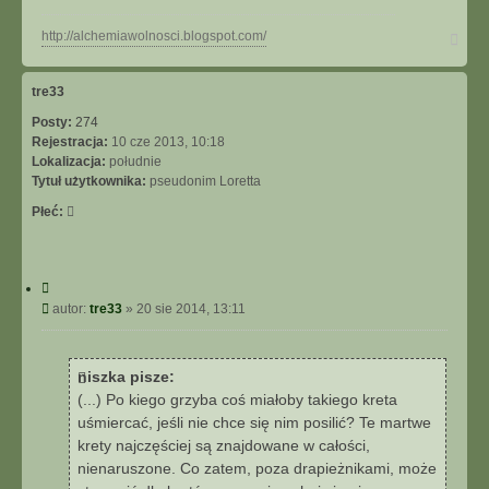
N
http://alchemiawolnosci.blogspot.com/
a
g
ó
tre33
r
Posty:
274
ę
Rejestracja:
10 cze 2013, 10:18
Lokalizacja:
południe
Tytuł użytkownika:
pseudonim Loretta
Płeć:
C
y
P
autor:
tre33
»
20 sie 2014, 13:11
t
o
u
s
j
t
niszka pisze:
(...) Po kiego grzyba coś miałoby takiego kreta
uśmiercać, jeśli nie chce się nim posilić? Te martwe
krety najczęściej są znajdowane w całości,
nienaruszone. Co zatem, poza drapieżnikami, może