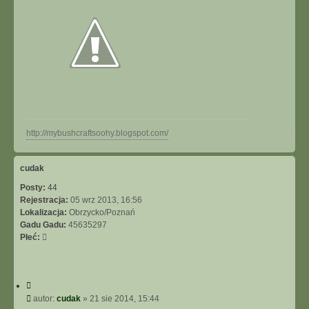
h
y
N
http://mybushcraftsoohy.blogspot.com/
a
g
ó
cudak
r
Posty:
44
ę
Rejestracja:
05 wrz 2013, 16:56
Lokalizacja:
Obrzycko/Poznań
Gadu Gadu:
45635297
Płeć:
C
y
P
autor:
cudak
»
21 sie 2014, 15:44
t