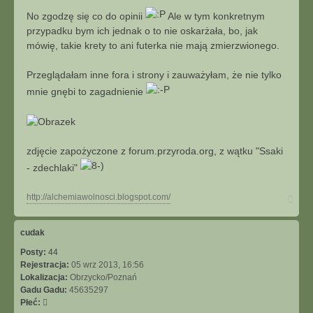
No zgodzę się co do opinii
Ale w tym konkretnym
przypadku bym ich jednak o to nie oskarżała, bo, jak
mówię, takie krety to ani futerka nie mają zmierzwionego.
Przeglądałam inne fora i strony i zauważyłam, że nie tylko
mnie gnębi to zagadnienie
zdjęcie zapożyczone z forum.przyroda.org, z wątku "Ssaki
- zdechlaki"
N
http://alchemiawolnosci.blogspot.com/
a
g
ó
cudak
r
Posty:
44
ę
Rejestracja:
05 wrz 2013, 16:56
Lokalizacja:
Obrzycko/Poznań
Gadu Gadu:
45635297
Płeć: