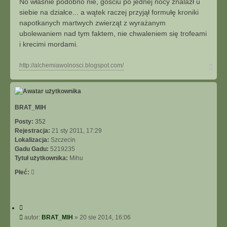
No właśnie podobno nie, gościu po jednej nocy znalazł u
j
t
siebie na działce... a wątek raczej przyjął formułę kroniki
napotkanych martwych zwierząt z wyrażanym
ubolewaniem nad tym faktem, nie chwaleniem się trofeami
i krecimi mordami.
N
http://alchemiawolnosci.blogspot.com/
a
g
ó
r
ę
BRAT_MIH
Posty:
352
Rejestracja:
21 sty 2011, 17:29
Lokalizacja:
Szczecin
Gadu Gadu:
5219235
Tytuł użytkownika:
Mihu
Płeć:
C
y
P
autor:
BRAT_MIH
»
20 sie 2014, 16:06
t
o