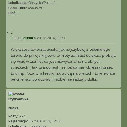
Lokalizacja:
Obrzycko/Poznań
Gadu Gadu:
45635297
Płeć:
C
y
P
autor:
cudak
»
20 sie 2014, 10:57
t
o
u
s
Większość zwierząt ucieka jak najszybciej z osłoniętego
j
t
terenu do jakiejś kryjówki ,a krety zamiast uciekać, próbują
się wbić w ziemie, co jest niewykonalne na ubitych
ścieżkach ( tak twardo jest , ze łopaty nie wbijesz) i przez
to giną. Poza tym kreciki jak wyjdą na wierzch, to je słońce
pewnie razi po oczkach i sobie nie radzą bidulki.
N
a
g
ó
r
ę
niszka
Posty:
294
Rejestracja:
16 maja 2013, 12:32
Lokalizacja:
z pomiędzy