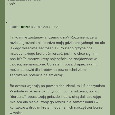
Płeć:
C
y
P
autor:
niszka
»
20 sie 2014, 11:20
t
o
u
s
Tylko mnie zastanawia, czemu giną? Rozumiem, że w
j
t
razie zagrożenia nie bardzo mają gdzie czmychnąć, no ale
jakiego właściwie zagrożenia? Po kiego grzyba coś
miałoby takiego kreta uśmiercać, jeśli nie chce się nim
posilić? Te martwe krety najczęściej są znajdowane w
całości, nienaruszone. Co zatem, poza drapieżnikami,
może stanowić dla kretów na powierzchni ziemi
zagrożenie potencjalną śmiercią?
Bo czemu wędrują po powierzchni ziemi, to już doczytałam
-> młode w okresie ok. 5 tygodni po narodzeniu, jak już
"dorosną", opuszczają gniazdo i idą w siną dal, szukając
miejsca dla siebie, swojego rewiru. Są samotnikami i w
kontakcie z drugim kretem jeden z nich najczęściej legnie
w walce.