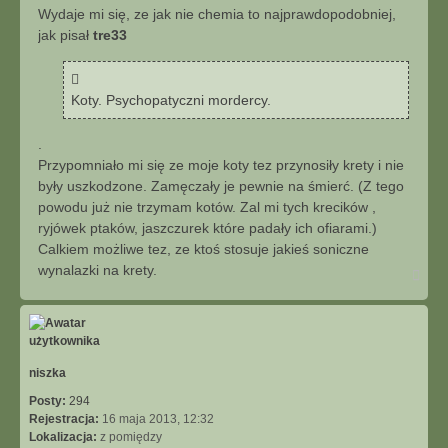
u
s
Wydaje mi się, ze jak nie chemia to najprawdopodobniej,
j
t
jak pisał
tre33
Koty. Psychopatyczni mordercy.
.
Przypomniało mi się ze moje koty tez przynosiły krety i nie
były uszkodzone. Zamęczały je pewnie na śmierć. (Z tego
powodu już nie trzymam kotów. Zal mi tych krecików ,
ryjówek ptaków, jaszczurek które padały ich ofiarami.)
Calkiem możliwe tez, ze ktoś stosuje jakieś soniczne
wynalazki na krety.
N
a
g
ó
r
ę
niszka
Posty:
294
Rejestracja:
16 maja 2013, 12:32
Lokalizacja:
z pomiędzy