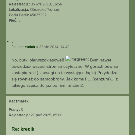
Rejestracja:
05 wrz 2013, 16:56
Lokalizacja:
Obrzycko/Poznań
Gadu Gadu:
45635297
Płeć:
C
y
P
autor:
cudak
»
22 sie 2014, 14:49
t
o
u
s
No, butki pierwszoklasowe!!
Bym nawet
j
t
powiedział wszechstronnie użyteczne. W górach pewnie
zastąpią raki ( z uwagi na te wystające łapki) Przydadzą
się również do samoobrony. Jak komuś ....(cenzura)... z
takiego szpica ,to już po nim. :diabel2:
N
a
g
ó
Kaczmarek
r
Posty:
3
ę
Rejestracja:
27 paź 2025, 05:00
Re: krecik