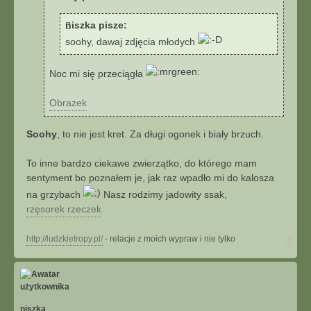
j
s
niszka pisze:
i
ę
soohy, dawaj zdjęcia młodych
z
P
Noc mi się przeciągła
r
e
Obrazek
d
a
t
Soohy
, to nie jest kret. Za długi ogonek i biały brzuch.
o
r
To inne bardzo ciekawe zwierzątko, do którego mam
sentyment bo poznałem je, jak raz wpadło mi do kalosza
na grzybach
Nasz rodzimy jadowity ssak,
rzęsorek rzeczek
N
http://ludzkietropy.pl/
- relacje z moich wypraw i nie tylko
a
g
ó
r
ę
niszka