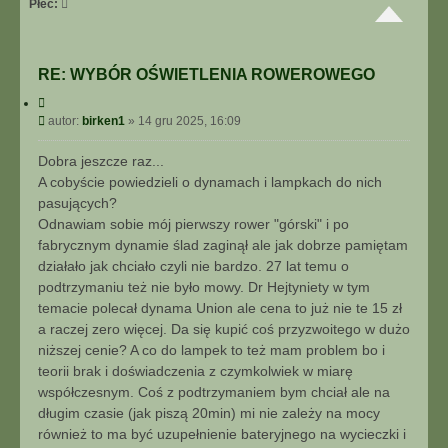
Płeć:
I
E
Z
A
RE: WYBÓR OŚWIETLENIA ROWEROWEGO
A
W
C
y
A
P
autor:
birken1
»
14 gru 2025, 16:09
t
N
o
u
S
j
s
Dobra jeszcze raz...
O
t
A cobyście powiedzieli o dynamach i lampkach do nich
W
pasujących?
A
N
Odnawiam sobie mój pierwszy rower "górski" i po
E
fabrycznym dynamie ślad zaginął ale jak dobrze pamiętam
działało jak chciało czyli nie bardzo. 27 lat temu o
podtrzymaniu też nie było mowy. Dr Hejtyniety w tym
temacie polecał dynama Union ale cena to już nie te 15 zł
a raczej zero więcej. Da się kupić coś przyzwoitego w dużo
niższej cenie? A co do lampek to też mam problem bo i
teorii brak i doświadczenia z czymkolwiek w miarę
współczesnym. Coś z podtrzymaniem bym chciał ale na
długim czasie (jak piszą 20min) mi nie zależy na mocy
również to ma być uzupełnienie bateryjnego na wycieczki i