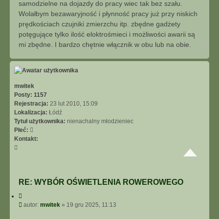
samodzielne na dojazdy do pracy wiec tak bez szału.
Wolałbym bezawaryjność i płynność pracy już przy niskich
prędkościach czujniki zmierzchu itp. zbędne gadżety
potęgujące tylko ilość eloktrośmieci i możliwości awarii są
mi zbędne. I bardzo chętnie włącznik w obu lub na obie.
N
a
g
ó
r
ę
mwitek
Posty:
1157
Rejestracja:
23 lut 2010, 15:09
Lokalizacja:
Łódź
Tytuł użytkownika:
nienachalny młodzieniec
Płeć:
Kontakt:
S
k
o
n
RE: WYBÓR OŚWIETLENIA ROWEROWEGO
t
a
C
k
y
P
autor:
mwitek
»
19 gru 2025, 11:13
t
t
o
u
u