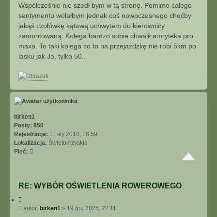
j
s
Współcześnie nie szedł bym w tą stronę. Pomimo całego
j
t
sentymentu wolałbym jednak coś nowoczesnego choćby
s
i
jakąś czołówkę kątową uchwytem do kierownicy
ę
zamontowaną. Kolega bardzo sobie chwalił amryteka pro
z
maxa. To taki kolega co to na przejażdżkę nie robi 5km po
m
lasku jak Ja, tylko 50..
w
i
N
t
a
e
g
k
ó
r
ę
birken1
Posty:
850
Rejestracja:
11 sty 2010, 18:59
Lokalizacja:
Świętokrzyskie
Płeć:
RE: WYBÓR OŚWIETLENIA ROWEROWEGO
C
y
P
autor:
birken1
»
19 gru 2025, 22:11
t
o