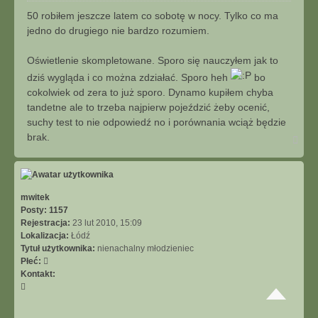
u
j
s
50 robiłem jeszcze latem co sobotę w nocy. Tylko co ma
t
jedno do drugiego nie bardzo rozumiem.
Oświetlenie skompletowane. Sporo się nauczyłem jak to
dziś wygląda i co można zdziałać. Sporo heh
bo
cokolwiek od zera to już sporo. Dynamo kupiłem chyba
tandetne ale to trzeba najpierw pojeździć żeby ocenić,
suchy test to nie odpowiedź no i porównania wciąż będzie
brak.
N
a
g
ó
r
ę
mwitek
Posty:
1157
Rejestracja:
23 lut 2010, 15:09
Lokalizacja:
Łódź
Tytuł użytkownika:
nienachalny młodzieniec
Płeć:
Kontakt:
S
k
o