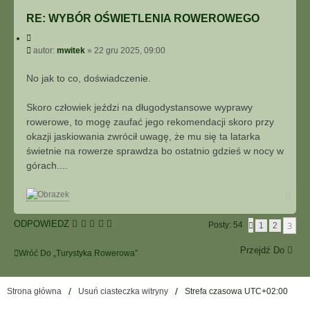
n
RE: WYBÓR OŚWIETLENIA ROWEROWEGO
t
a
C
k
y
P
autor:
mwitek
»
22 gru 2025, 09:00
t
t
o
u
u
j
s
No jak to co, doświadczenie.
j
t
s
i
Skoro człowiek jeździ na długodystansowe wyprawy
ę
rowerowe, to mogę zaufać jego rekomendacji skoro przy
z
okazji jaskiowania zwrócił uwagę, że mu się ta latarka
m
świetnie na rowerze sprawdza bo ostatnio gdzieś w nocy w
w
górach....
i
t
e
N
a
k
g
ODPOWIEDZ
3
Posty: 54
P
1
2
ó
O
r
P
ę
Przejdź Do
Wróć Do „Turystyka Rowerowa”
R
Z
E
D
Strona główna
Usuń ciasteczka witryny
Strefa czasowa
UTC+02:00
N
I