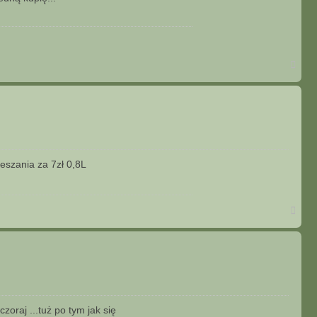
N
a
g
ó
r
ę
eszania za 7zł 0,8L
N
a
g
ó
r
ę
oraj ...tuż po tym jak się