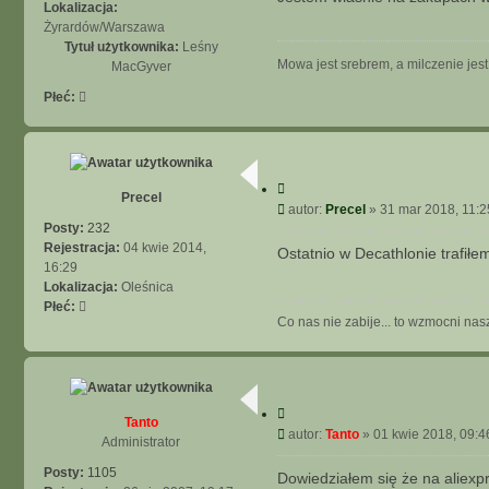
j
t
Lokalizacja:
Żyrardów/Warszawa
Tytuł użytkownika:
Leśny
Mowa jest srebrem, a milczenie jes
MacGyver
Płeć:
C
Precel
y
P
autor:
Precel
»
31 mar 2018, 11:2
t
o
Posty:
232
u
s
Rejestracja:
04 kwie 2014,
Ostatnio w Decathlonie trafił
j
t
16:29
Lokalizacja:
Oleśnica
Płeć:
Co nas nie zabije... to wzmocni nasz
C
Tanto
y
P
autor:
Tanto
»
01 kwie 2018, 09:4
Administrator
t
o
u
s
Posty:
1105
Dowiedziałem się że na aliexpr
j