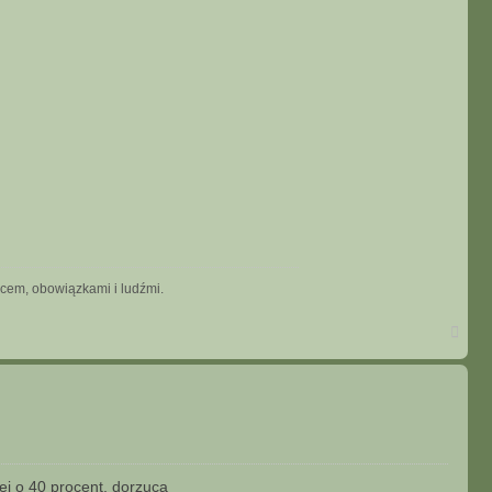
scem, obowiązkami i ludźmi.
N
a
g
ó
r
ę
ej o 40 procent, dorzuca