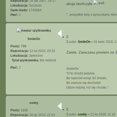
t
Rejestracja:
26 sie 2007, 19:17
akcja skończyła
Lokalizacja:
Szczecin
Gadu Gadu:
1743064
"...wszystkie koty z pyszczkami, kt
Płeć:
C
SmileOn
y
P
autor:
SmileOn
»
01 kwie 2018, 1
t
o
Posty:
799
u
s
Rejestracja:
12 lut 2010, 20:32
Zaiste. Zawczasu powiem ze 1
j
t
Lokalizacja:
Jaworzno
Tytuł użytkownika:
the violinist
Płeć:
SmileOn
"O to chodzi jedynie,
By naprzód wciąż iść śmiało,
Bo zawsze się dochodzi
Gdzie indziej, niż się chciało."
soohy
C
Posty:
1102
y
P
autor:
soohy
»
21 lis 2018, 11:16
Rejestracja:
26 lip 2010, 22:44