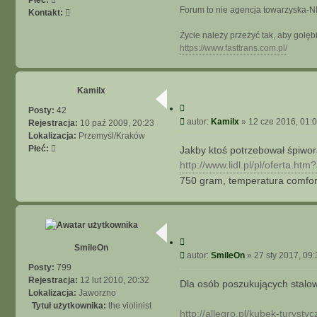
Forum to nie agencja towarzysk
A
S
Kontakt:
A
k
Życie należy przeżyć tak, aby gołę
W
o
https://www.fasttrans.com.pl/
A
n
N
t
S
a
O
k
Kamilx
W
t
C
Posty:
42
A
u
y
P
autor:
Kamilx
»
12 cze 2016, 01:
Rejestracja:
10 paź 2009, 20:23
N
j
t
o
Lokalizacja:
Przemyśl/Kraków
E
s
u
s
Płeć:
Jakby ktoś potrzebował śpiwora
i
j
t
http://www.lidl.pl/pl/oferta.htm
ę
z
750 gram, temperatura comfort
M
ł
o
d
C
y
SmileOn
y
P
autor:
SmileOn
»
27 sty 2017, 09:
t
o
Posty:
799
u
s
Rejestracja:
12 lut 2010, 20:32
Dla osób poszukujących stalow
j
t
Lokalizacja:
Jaworzno
Tytuł użytkownika:
the violinist
http://allegro.pl/kubek-turysty