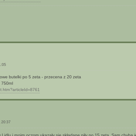
1:05
owe butelki po 5 zeta - przecena z 20 zeta
. 750ml
nt.htm?articleId=8761
 20:37
Lidlu i moim oczom ukazały się składane piły po 15 zeta. Sam chyba j