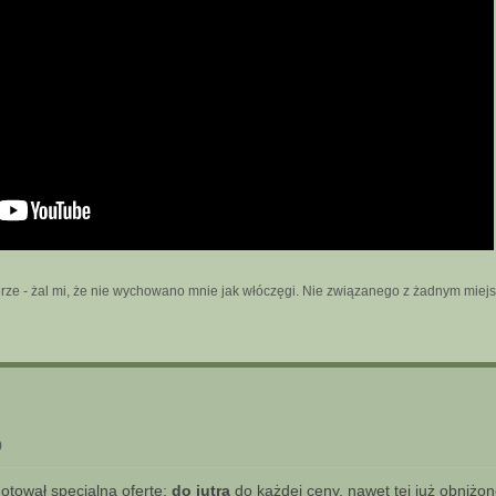
rze - żal mi, że nie wychowano mnie jak włóczęgi. Nie związanego z żadnym miej
0
gotował specjalną ofertę:
do jutra
do każdej ceny, nawet tej już obniżon