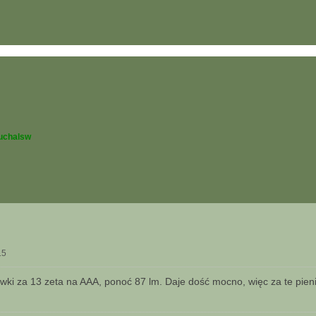
uchalsw
15
ówki za 13 zeta na AAA, ponoć 87 lm. Daje dość mocno, więc za te pien