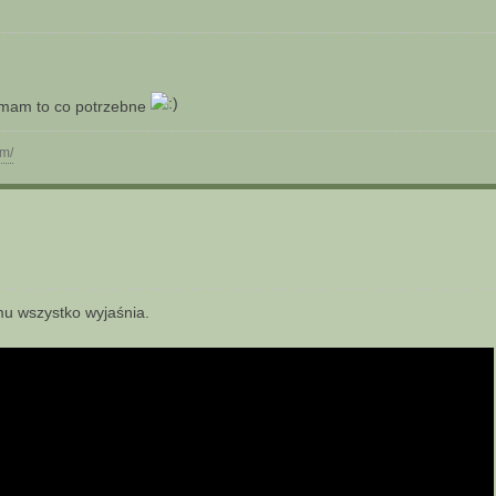
uż mam to co potrzebne
om/
mu wszystko wyjaśnia.