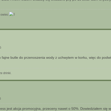
t owiec
5
em fajne butle do przenoszenia wody z uchwytem w korku, więc do podwi
e drinki.
6
ess jest akcja promocyjna, przeceny nawet o 50%. Dowiedziałem się wcz