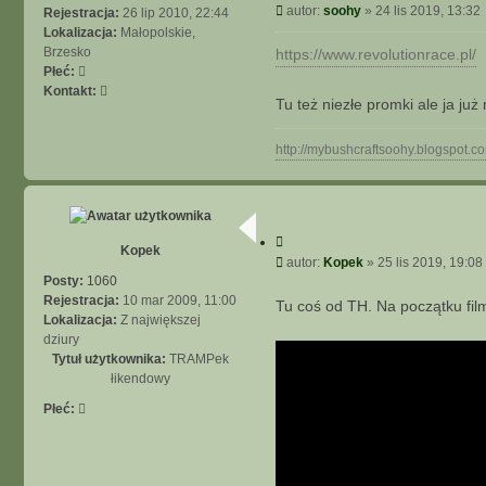
y
P
autor:
soohy
»
24 lis 2019, 13:32
Rejestracja:
26 lip 2010, 22:44
j
t
o
Lokalizacja:
Małopolskie,
s
u
s
Brzesko
https://www.revolutionrace.pl/
i
j
t
Płeć:
ę
S
Kontakt:
z
Tu też niezłe promki ale ja j
k
M
o
ł
n
http://mybushcraftsoohy.blogspot.c
o
t
d
a
y
k
t
C
u
Kopek
y
P
autor:
Kopek
»
25 lis 2019, 19:08
j
t
o
Posty:
1060
s
u
s
Rejestracja:
10 mar 2009, 11:00
Tu coś od TH. Na początku fil
i
j
t
Lokalizacja:
Z największej
ę
dziury
z
Tytuł użytkownika:
TRAMPek
s
łikendowy
o
o
Płeć:
h
y