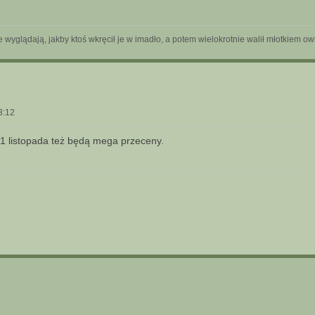
óre wyglądają, jakby ktoś wkręcił je w imadło, a potem wielokrotnie walił młotkiem 
3:12
1 listopada też będą mega przeceny.