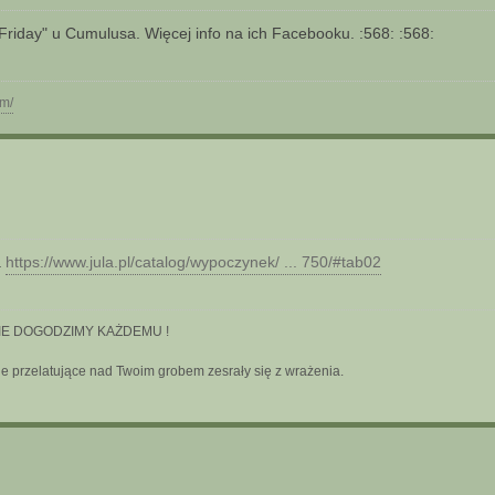
Friday" u Cumulusa. Więcej info na ich Facebooku. :568: :568:
om/
a
https://www.jula.pl/catalog/wypoczynek/ ... 750/#tab02
a-NIE DOGODZIMY KAŻDEMU !
bie przelatujące nad Twoim grobem zesrały się z wrażenia.