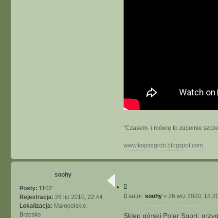
"Czasem- i mówię to zupełnie szcze
www.kopsegrob.blogspot.com
soohy
C
Posty:
1102
y
P
autor:
soohy
»
26 wrz 2020, 18:2
Rejestracja:
26 lip 2010, 22:44
t
o
Lokalizacja:
Małopolskie,
u
s
Brzesko
Sklep górski Polar Sport, przy