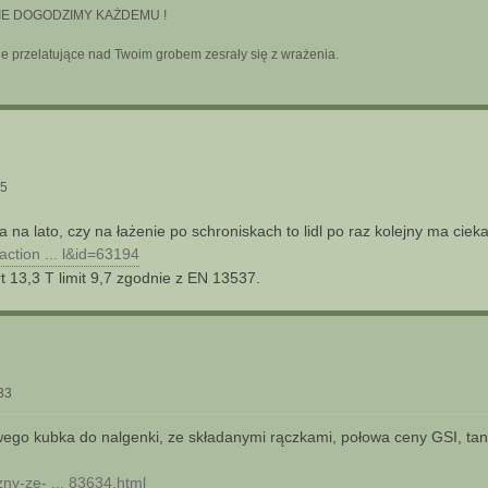
a-NIE DOGODZIMY KAŻDEMU !
bie przelatujące nad Twoim grobem zesrały się z wrażenia.
05
 na lato, czy na łażenie po schroniskach to lidl po raz kolejny ma cie
?action ... l&id=63194
 13,3 T limit 9,7 zgodnie z EN 13537.
33
ego kubka do nalgenki, ze składanymi rączkami, połowa ceny GSI, tan
czny-ze- ... 83634.html