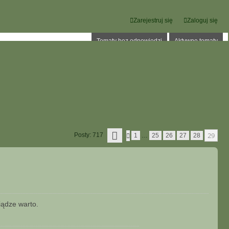
Zarejestruj się
Zaloguj się
Tematy bez odpowiedzi
Aktywne tematy
S
29
Posty: 717
P
1
…
25
26
27
28
T
O
R
P
O
R
N
Z
A
E
2
D
9
N
Z
I
2
A
iądze warto.
9