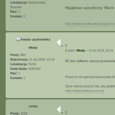
t
o
Lokalizacja:
Małopolskie,
u
s
Brzesko
Wyjątkowo specyficzny "Black 
j
t
Płeć:
S
Kontakt:
k
http://mybushcraftsoohy.blogspot.c
o
n
t
a
k
C
Młody
t
y
P
autor:
Młody
»
23 lis 2019, 20:31
u
t
o
Posty:
901
j
u
s
Rejestracja:
01 sty 2009, 19:19
W Juli całkiem zacna przecen
s
j
t
Lokalizacja:
Tychy
i
Gadu Gadu:
9281692
ę
Płeć:
z
Forum to nie agencja towarzysk
S
Kontakt:
s
k
o
Życie należy przeżyć tak, aby gołę
o
o
https://www.fasttrans.com.pl/
n
h
t
y
a
k
soohy
t
C
Posty:
1102
u